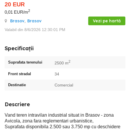
20
EUR
2
0,01 EUR/m
Brasov
,
Brasov
Vezi pe hartă
Valabil din 8/6/2026 12:30:01 PM
Specificații
2
Suprafata terenului
2500 m
Front stradal
34
Destinatie
Comercial
Descriere
Vand teren intravilan industrial situat in Brasov - zona
Avicola, zona fara reglementari urbanistice,
Suprafata disponibila 2.500 sau 3.750 mp cu deschidere