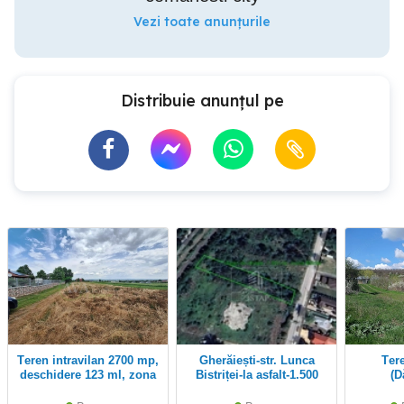
Vezi toate anunțurile
Distribuie anunțul pe
Teren intravilan 2700 mp,
Gherăiești-str. Lunca
Teren intravilan
deschidere 123 ml, zona
Bistriței-la asfalt-1.500
(D
Hemeiusi
mp-intravilan-curți
construcții