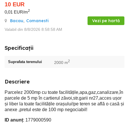
10
EUR
2
0,01 EUR/m
Bacau
,
Comanesti
Vezi pe hartă
Valabil din 8/8/2026 8:58:58 AM
Specificații
2
Suprafata terenului
2000 m
Descriere
Parcelez 2000mp cu toate facilitățile,apa,gaz,canalizare,în
parcele de 5 mp în cartierul zăvoi,str.garii nr27,acces ușor
și liber la toate facilitățile orașului!pe teren se află o casă și
anexe ,pretul este de 100 mp negociabil!
ID anunț
: 1779000590