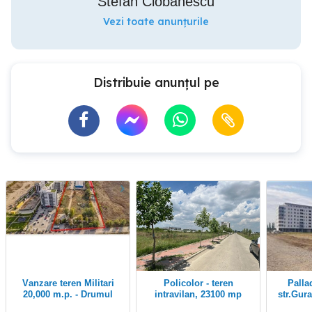
Stefan Ciobanescu
Vezi toate anunțurile
Distribuie anunțul pe
Vanzare teren Militari
Policolor - teren
Pallady - Policolor,
20,000 m.p. - Drumul
intravilan, 23100 mp
str.Gura
Ciorogarla
deschidere la 3 strazi.