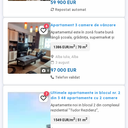
subsol. Balcon ideal ...
59 900 EUR
Repostat automat
Apartament 3 camere de vânzare
4
Apartamentul este în zonă foarte bună
lângă școala, grădinița, supermarket și
stația de autobuz. Este renovat recent,
2
2
1386 EUR/m
| 70 m
mobilat dotat cu aer condiționat situat la
etajul 3. Compartimentare: *Două
Alba Iulia, Alba
dormitoare *Două băi *Living *Bucătărie
3 august
*Hol *Balcon. NU COLABORAM CU
AGENȚI!!!
97 000 EUR
8
Telefon validat
Ultimele apartamente in blocul nr. 2
7
din 3 48 apartamente cu 2 camere
Apartamente noi in blocul 2 din complexul
rezidential "Tudor Rezidenz",
Apartamente cu 2 camere suprafata utila
2
2
1549 EUR/m
| 51 m
de: 51mp, 55mp parcare exterioara inclusa
la fiecare apartament, dispuse 8