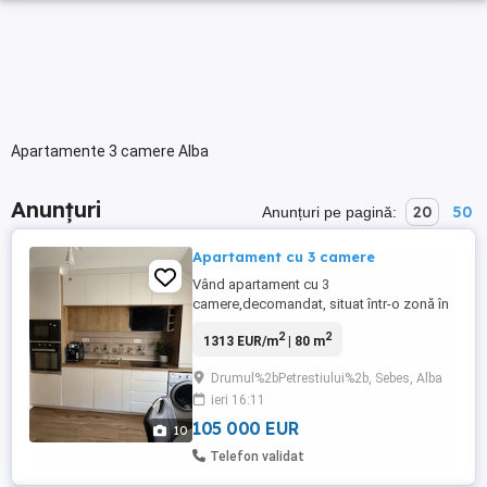
Apartamente 3 camere Alba
Anunțuri
20
50
Anunțuri pe pagină:
Apartament cu 3 camere
Vând apartament cu 3
camere,decomandat, situat într-o zonă în
plină dezvoltare (drumul Petrestiului).
2
2
1313 EUR/m
| 80 m
Apartamentul se vine mobilat și utilat
Drumul%2bPetrestiului%2b, Sebes, Alba
ieri 16:11
105 000 EUR
10
Telefon validat