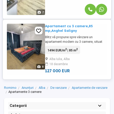
7
Apartament cu 3 camere,85
mp,Anghel Saligny
Blitz vă propune spre vânzare un
apartament modern cu 3 camere, situat
într-un bloc nou,dotat cu lift,amplasat într-
2
2
1494 EUR/m
| 85 m
o zonă centrală, aproape de toate
punctele de interes. Locuința are o
Alba Iulia, Alba
suprafață generoasă de 85 mp și este
18 decembrie
compartimentată eficient: -Living spațios
8
și luminos -2 dormitoare confortabile -
127 000 EUR
Bucătărie ...
Romimo
Anunțuri
Alba
De vanzare
Apartamente de vanzare
Apartamente 3 camere
Categorii