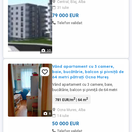
Central, Blaj, Alba
apartamente pe nivel, bloc cu parter plus 5
31 iulie
etaje, prevazut cu 2 lifturi. Parcare
subterana contra cost. Toate
79 000 EUR
apartamentele ...
Telefon validat
10
Vând apartament cu 3 camere,
baie, bucătărie, balcon și pivniță de
64 metri pătrați Ocna Mureș
Vând apartament cu 3 camere, baie,
bucătărie, balcon și pivniță de 64 metri
pătrați, semidecomandat, an construcție
2
2
781 EUR/m
| 64 m
1974. Ocna Mureș, strada Brazilor, Bloc 33,
Etaj 3, Apartament 34 situat la 200 metri de
Ocna Mures, Alba
Primăria Orașului Ocna Mureș, foarte
6
14 iulie
aproape de centru. Preț negociabil 50.000
EURO. Contact Sorin ...
50 000 EUR
Telefon validat