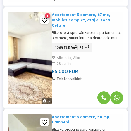
Apartament 3 camere, 67 mp,
1
mobilat complet, etaj 3, zona
Cetate
Blitz oferă spre vânzare un apartament cu
3 camere, situat într-una dintre cele mai
căutate zone din Alba Iulia – Cetate, la
2
2
1269 EUR/m
| 67 m
etajul 3 din 4, ideal atât pentru locuit, cât și
pentru investiție. Locuința dispune de o
Alba Iulia, Alba
compartimentare eficientă și confortabilă:
28 aprilie
living spațios și luminos 2 dormitoare
bucătărie ...
85 000 EUR
Telefon validat
5
Apartament 3 camere, 56 mp,
Campeni
Blitz vă propune spre vânzare un