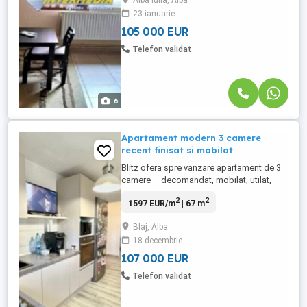
Alba Iulia, Alba
Apartamentul a fost renovat (parchet,
23 ianuarie
gresie si faianta, geamuri termopan, usi
interioare etc.) si ...
105 000 EUR
Telefon validat
6
Apartament modern 3 camere
recent finisat si mobilat
Blitz ofera spre vanzare apartament de 3
camere – decomandat, mobilat, utilat,
recent renovat, cu 3 balcoane și lumină
2
2
1597 EUR/m
| 67 m
naturală abundentă Cele 3 camere sunt
separate, oferind intimitate și confort
Blaj, Alba
fiecărui membru al familiei.Locuința se
18 decembrie
vinde cu tot ce este necesar pentru mutare
imediată: mobilier modern, ...
107 000 EUR
Telefon validat