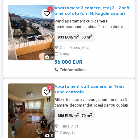
Apartament 3 camere, etaj 3 - Zonă
1
bine cotată (str. M. Kogălniceanu)
Vând apartament cu 3 camere,
semidecomandat, situat într-una dintre
cele mai căutate zone din Ocna Mureș:
2
2
933 EUR/m
| 60 m
Strada Mihail Kogălniceanu, Bloc 30.
Proprietatea se află la etajul 3 dintr-un
Ocna Mures, Alba
imobil de 4 etaje, oferind un bun echilibru
6 august
între accesibilitate și confort termic.
5
Detalii principale: Suprafață: ...
56 000 EUR
Telefon validat
Apartament cu 3 camere, in Teius
2
zona centrala.
Blitz ofera spre vanzare, apartament cu 3
camere, decomandat, ideal pentru cupluri
sau persoane singure. Apartamentul
2
2
856 EUR/m
| 70 m
dispune de: 3 camere luminoase, perfect
organizate pentru living și 2 dormitoare
Teius, Alba
,baie ,bucatarie practica, cu spațiu
3 august
suficient pentru gatit și servit masa beci la
5