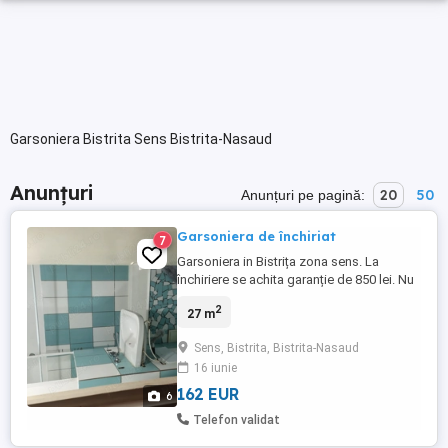
Garsoniera Bistrita Sens Bistrita-Nasaud
Anunțuri
20
50
Anunțuri pe pagină:
Garsoniera de închiriat
7
Garsoniera in Bistrița zona sens. La
închiriere se achita garanție de 850 lei. Nu
se închiriază la elevi.
2
27 m
Sens, Bistrita, Bistrita-Nasaud
16 iunie
162 EUR
6
Telefon validat