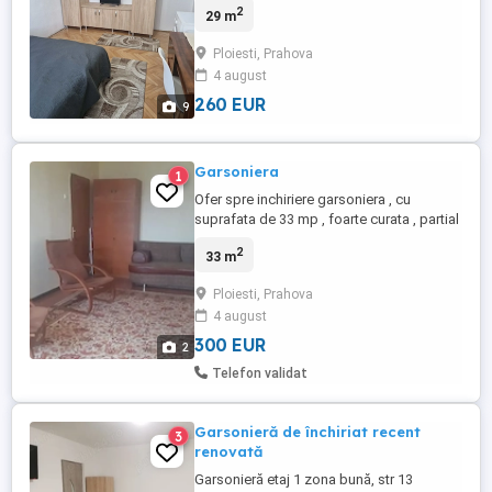
2
29 m
Ploiesti, Prahova
4 august
260 EUR
9
Garsoniera
1
Ofer spre inchiriere garsoniera , cu
suprafata de 33 mp , foarte curata , partial
mobilata etaj 5 din 10 . Pretul chiriei este
2
33 m
de 300 Eur lunar , cu plata unei chirii avans
garantie. Foarte important : garsoniera se
Ploiesti, Prahova
inchiriaza numai cu contract pe perioada
4 august
de 6 luni sau 1 an, unei persoane singure
si ...
300 EUR
2
Telefon validat
Garsonieră de închiriat recent
3
renovată
Garsonieră etaj 1 zona bună, str 13