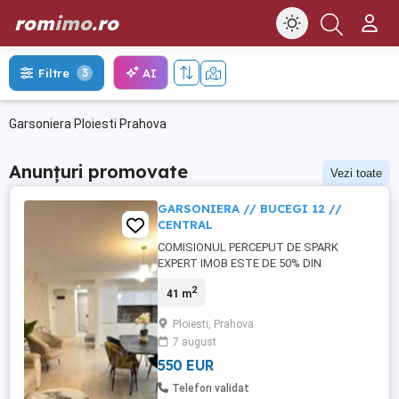
rom
imo
.ro
AI
Filtre
3
Garsoniera Ploiesti Prahova
Anunțuri promovate
Vezi toate
GARSONIERA // BUCEGI 12 //
CENTRAL
COMISIONUL PERCEPUT DE SPARK
EXPERT IMOB ESTE DE 50% DIN
VALOAREA primei luni de chirie! SPARK
2
41 m
EXPERT IMOB va prezinta spre INCHIRIERE
o GARSONIERA in cel mai nou bloc din
Ploiesti, Prahova
PLOIESTI, BUCEGI 12 CENTRAL
7 august
RESIDENCE , in centrul Ploieștiului, lângă
Parcul Mihai Viteazul, Inspectoratul de
550 EUR
Stat în Construcții ...
Telefon validat