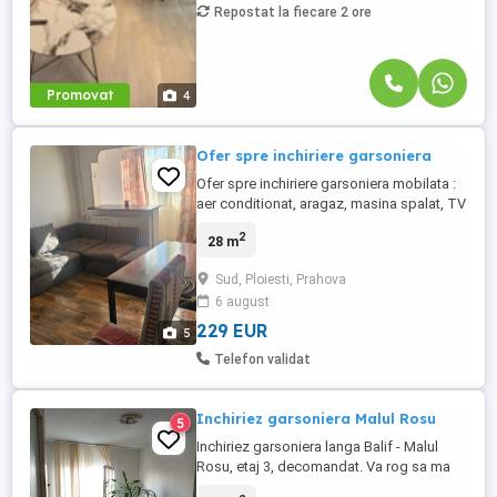
Repostat la fiecare 2 ore
Promovat
4
Ofer spre inchiriere garsoniera
Ofer spre inchiriere garsoniera mobilata :
aer conditionat, aragaz, masina spalat, TV
Camera proaspat zugravita, usa interior
2
28 m
schimbata. Solicitam garantii Pozitie
buna, bloc linistit.
Sud, Ploiesti, Prahova
6 august
229 EUR
5
Telefon validat
Inchiriez garsoniera Malul Rosu
5
Inchiriez garsoniera langa Balif - Malul
Rosu, etaj 3, decomandat. Va rog sa ma
contactati telefonic.