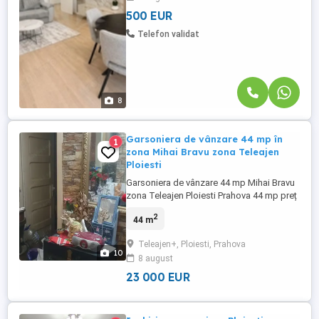
a Palatul ...
500 EUR
Telefon validat
8
Garsoniera de vânzare 44 mp în
1
zona Mihai Bravu zona Teleajen
Ploiesti
Garsoniera de vânzare 44 mp Mihai Bravu
zona Teleajen Ploiesti Prahova 44 mp preț
23.000 euro negociabil
2
44 m
Teleajen+, Ploiesti, Prahova
10
8 august
23 000 EUR