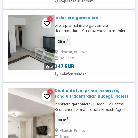
Repostat automat
inchiriere garsoniera
1
ofer spre inchiriere garsoniera
decomandata cf 1 et 4 renovata mobilata
si utilata zona 9 Mai Ploiesti
2
26 m
Ploiesti, Prahova
ieri 11:35
247 EUR
6
Telefon validat
Studio de lux, prima inchiriere,
1
zona ultracentrala/ Bucegi, Ploiesti
Închiriere garsonieră | Bucegi 12 Central
Residence | Zonă centrală Ploiești Agenția
noastră vă propune spre închiriere o
2
38 m
garsonieră modernă, situată în ansamblul
rezidențial Bucegi 12 Central Residence, în
Ploiesti, Prahova
zona centrală a municipiului Ploiești, în
8 august
imediata apropiere a Parcul Mihai Viteazul,