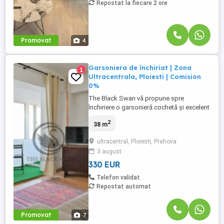
Repostat la fiecare 2 ore
Promovat
4
Garsoniera de închiriat | Zona
1
Ultracentrala, Ploiesti | Comision
0%
The Black Swan vă propune spre
închiriere o garsonieră cochetă și excelent
poziționată, situată în inima orașului, în
2
38 m
zona Ultracentrală, la adresa Piața
Victoriei, nr. 3, în Ploiești. Cu o suprafață
ultracentral, Ploiesti, Prahova
utilă generoasă de 38 mp, această
3 august
garsonieră semidecomandată oferă un
spațiu inteligent optimizat pentru ...
330 EUR
Telefon validat
Repostat automat
Promovat
7