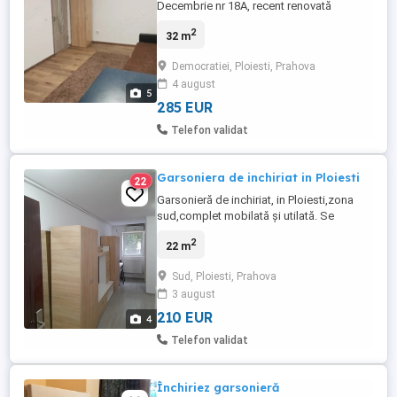
Decembrie nr 18A, recent renovată
2
32 m
Democratiei, Ploiesti, Prahova
4 august
5
285 EUR
Telefon validat
Garsoniera de inchiriat in Ploiesti
22
Garsonieră de inchiriat, in Ploiesti,zona
sud,complet mobilată și utilată. Se
pretează pentru o singura persoana care
2
22 m
are loc de munca stabil. Este disponibila
de la 1 iulie. O luna chirie + o luna garantie
Sud, Ploiesti, Prahova
3 august
210 EUR
4
Telefon validat
Închiriez garsonieră