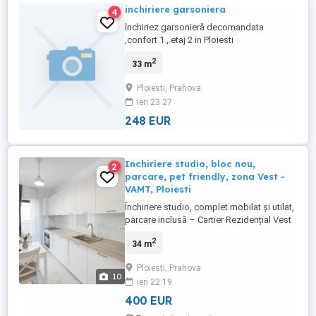
inchiriere garsoniera
4
închiriez garsonieră decomandata
,confort 1 , etaj 2 in Ploiesti
2
33 m
Ploiesti, Prahova
ieri 23:27
248 EUR
Inchiriere studio, bloc nou,
2
parcare, pet friendly, zona Vest -
VAMT, Ploiesti
Închiriere studio, complet mobilat și utilat,
parcare inclusă – Cartier Rezidențial Vest
Vă propunem spre închiriere un studio,
2
34 m
situat la etajul 8 din 8, într-un bloc nou cu
regim de înălțime S+P+8E. Apartamentul
Ploiesti, Prahova
are o suprafață utilă de 34 mp și se
10
ieri 22:19
închiriază complet mobilat și utilat, fiind
ideal ...
400 EUR