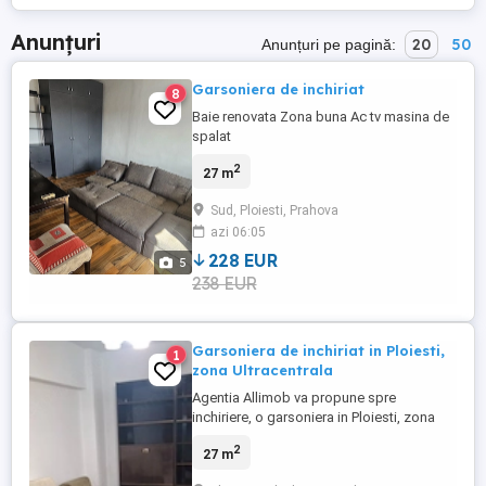
Anunțuri
20
50
Anunțuri pe pagină:
Garsoniera de inchiriat
8
Baie renovata Zona buna Ac tv masina de
spalat
2
27 m
Sud, Ploiesti, Prahova
azi 06:05
228 EUR
5
238 EUR
Garsoniera de inchiriat in Ploiesti,
1
zona Ultracentrala
Agentia Allimob va propune spre
inchiriere, o garsoniera in Ploiesti, zona
Ultracentrala. Locuinta se afla situata la
2
27 m
etajul 3 dintr-un bloc cu 7 etaje si are o
suprafata de 27 mp. Garsoniera este