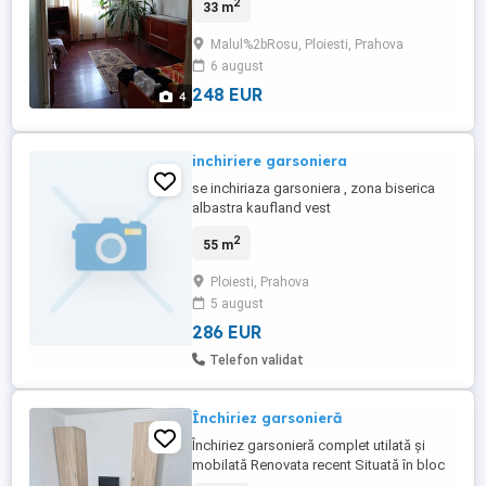
2
33 m
Malul%2bRosu, Ploiesti, Prahova
6 august
248 EUR
4
inchiriere garsoniera
se inchiriaza garsoniera , zona biserica
albastra kaufland vest
2
55 m
Ploiesti, Prahova
5 august
286 EUR
Telefon validat
Închiriez garsonieră
Închiriez garsonieră complet utilată și
mobilată Renovata recent Situată în bloc
de apartamente