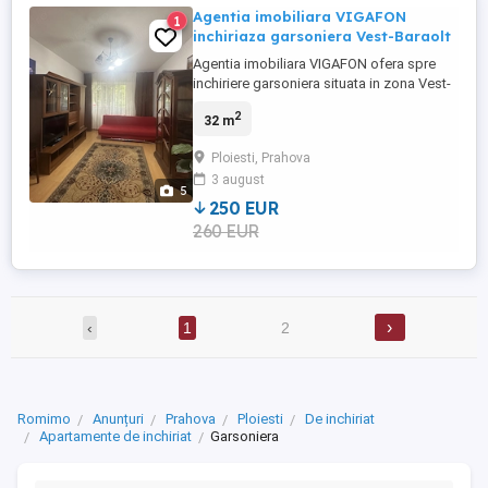
Agentia imobiliara VIGAFON
1
inchiriaza garsoniera Vest-Baraolt
Agentia imobiliara VIGAFON ofera spre
inchiriere garsoniera situata in zona Vest-
Baraolt,la parterul unui bloc cu 4
2
32 m
nivele,confort 1 decomandat,compusa
din camera,bucatarie,baie,hol,debara,cu o
Ploiesti, Prahova
suprafata utila de 32 mp,finisaje si
3 august
amenajari(gresie,faianta,parchet
5
laminat,termopan,usa metalica,usi interior
250 EUR
...
260 EUR
›
‹
1
2
Romimo
Anunțuri
Prahova
Ploiesti
De inchiriat
Apartamente de inchiriat
Garsoniera