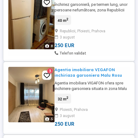
Închiriez garsonieră, pe termen lung, unor
persoane nefumătoare, zona Republicii
Nord (Casa Roșie), parter, confort 1 sporit,
2
40 m
suprafața utilă de 40 m pătrați, dormitor,
bucătărie, baie, cămară, aparatură nouă (
Republicii, Ploiesti, Prahova
frigider, mașină de spălat, televizor),
3 august
proaspăt zugrăvit, mobilier clasic, ferestre
termopan, ...
250 EUR
8
Telefon validat
Agentia imobiliara VIGAFON
3
inchiriaza garsoniera Malu Rosu
Agentia imobiliara VIGAFON ofera spre
inchiriere garsoniera situata in zona Malu
Rosu,la parterul unui bloc cu 4
2
32 m
nivele,confort 1 decomandat,compusa
din camera,bucatarie,baie,hol,debara,cu o
Ploiesti, Prahova
suprafata utila de 32 mp,finisaje si
3 august
amenajari(gresie,faianta,parchet
5
laminat,termopan,usa metalica,calorifere
250 EUR
...