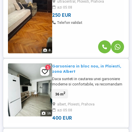
ultracentral, Ploiesti, Prahova
complet mobilata si utilata si este
azi 05:08
disponibila pentru mutare imediata. In
vecinatate sunt: mijloace ...
250 EUR
Telefon validat
8
Garsoniera in bloc nou, in Ploiesti,
1
zona Albert
Daca sunteti in cautarea unei garsoniere
moderne si confortabile, va recomandam
aceasta oferta. Este vorba de o
2
36 m
garsoniera situata intr-un bloc nou, cu
finisaje de calitate si dotari moderne.
albert, Ploiesti, Prahova
Garsoniera are o suprafata utila de 36 mp
azi 05:08
si este compusa dintr-o camera
16
spatioasa, o bucatarie deschisa, o baie ...
400 EUR