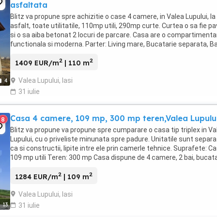
asfaltata
Blitz va propune spre achizitie o case 4 camere, in Valea Lupului, la
asfalt, toate utilitatile, 110mp utili, 290mp curte. Curtea o sa fie p
si o sa aiba betonat 2 locuri de parcare. Casa are o compartimenta
functionala si moderna. Parter: Living mare, Bucatarie separata, B
Etaj: 3 Dormitoare ...
2
2
1409 EUR/m
| 110 m
Valea Lupului, Iasi
4
31 iulie
Casa 4 camere, 109 mp, 300 mp teren,Valea Lupulu
8
Blitz va propune va propune spre cumparare o casa tip triplex in Va
Lupului, cu o priveliste minunata spre padure. Unitatile sunt separ
ca si constructii, lipite intre ele prin camerle tehnice. Suprafete: C
109 mp utili Teren: 300 mp Casa dispune de 4 camere, 2 bai, bucata
inchisa, balcon ...
2
2
1284 EUR/m
| 109 m
Valea Lupului, Iasi
13
31 iulie