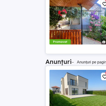
Promovat
Anunțuri
–
Anunțuri pe pagi