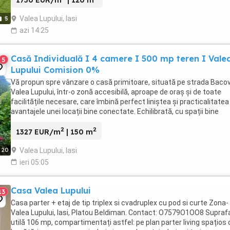
1750 EUR/m
| 120 m
Valea Lupului, Iasi
5
azi 14:25
Casă Individuală I 4 camere I 500 mp teren I Vale
5
Lupului Comision 0%
Vă propun spre vânzare o casă primitoare, situată pe strada Bacov
Valea Lupului, într-o zonă accesibilă, aproape de oraș și de toate
facilitățile necesare, care îmbină perfect liniștea și practicalitatea
avantajele unei locații bine conectate. Echilibrată, cu spații bine
gândite și o atmosferă ...
2
2
1327 EUR/m
| 150 m
Valea Lupului, Iasi
20
ieri 05:05
Casa Valea Lupului
13
Casa parter + etaj de tip triplex si cvadruplex cu pod si curte Zona-
Valea Lupului, Iasi, Platou Beldiman. Contact: O7579O1OO8 Supraf
utilă 106 mp, compartimentați astfel: pe plan parter living spațios 