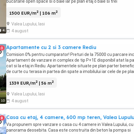
bucătărie open space si o baie iar pe plan etaj o baie si trei
dormitoare,unul cu balcon. Podul ...
2
2
1500 EUR/m
| 106 m
Valea Lupului, Iasi
4
4 august
Apartamente cu 2 si 3 camere Rediu
10
Comision 0% pentru cumparator! Preturi de la 75000 cu parcare in
Apartament de vanzare in complex de tip P+1E disponibil atat la pa
cat si la etaj in Rediu. Apartamentele situate pe plan parter benefi
de curte cu terasa in partea din spate a imobilului iar cele de pe pla
etaj beneficiaza ...
2
2
1339 EUR/m
| 56 m
Valea Lupului, Iasi
10
4 august
Casa cu etaj, 4 camere, 600 mp teren, Valea Lupulu
8
Va propunem spre vanzare o casa cu 4 camere in Valea Lupului, cu
panorama deosebita. Casa este construita din beton la pompa si