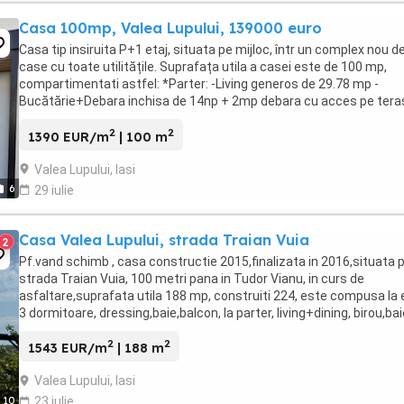
Casa 100mp, Valea Lupului, 139000 euro
Casa tip insiruita P+1 etaj, situata pe mijloc, într un complex nou d
case cu toate utilitățile. Suprafața utila a casei este de 100 mp,
compartimentati astfel: *Parter: -Living generos de 29.78 mp -
Bucătărie+Debara inchisa de 14np + 2mp debara cu acces pe tera
mare acoperita; -Baie cu dus, -Hol ...
2
2
1390 EUR/m
| 100 m
Valea Lupului, Iasi
6
29 iulie
Casa Valea Lupului, strada Traian Vuia
2
Pf.vand schimb , casa constructie 2015,finalizata in 2016,situata 
strada Traian Vuia, 100 metri pana in Tudor Vianu, in curs de
asfaltare,suprafata utila 188 mp, construiti 224, este compusa la e
3 dormitoare, dressing,baie,balcon, la parter, living+dining, birou,bai
camera tehnica, terasa, ...
2
2
1543 EUR/m
| 188 m
Valea Lupului, Iasi
10
23 iulie