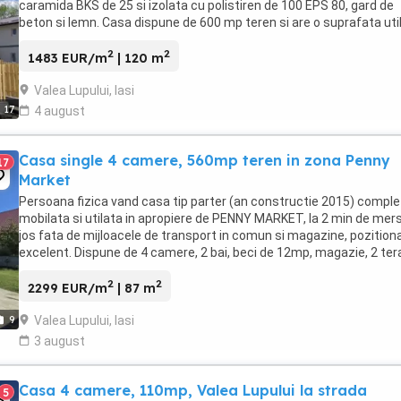
caramida BKS de 25 si izolata cu polistiren de 100 EPS 80, gard de
beton si lemn. Casa dispune de 600 mp teren si are o suprafata uti
totala de 120 mp. Compartimentare: Parter: ...
2
2
1483 EUR/m
| 120 m
Valea Lupului, Iasi
17
4 august
Casa single 4 camere, 560mp teren in zona Penny
17
Market
Persoana fizica vand casa tip parter (an constructie 2015) comple
mobilata si utilata in apropiere de PENNY MARKET, la 2 min de mer
jos fata de mijloacele de transport in comun si magazine, pozition
excelent. Dispune de 4 camere, 2 bai, beci de 12mp, magazie, 2 ter
solar si pomi fructiferi. ...
2
2
2299 EUR/m
| 87 m
Valea Lupului, Iasi
9
3 august
Casa 4 camere, 110mp, Valea Lupului la strada
5