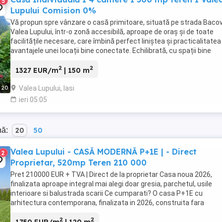
5
Lupului Comision 0%
Vă propun spre vânzare o casă primitoare, situată pe strada Bacov
Valea Lupului, într-o zonă accesibilă, aproape de oraș și de toate
facilitățile necesare, care îmbină perfect liniștea și practicalitatea
avantajele unei locații bine conectate. Echilibrată, cu spații bine
gândite și o atmosferă ...
2
2
1327 EUR/m
| 150 m
Valea Lupului, Iasi
20
ieri 05:05
nă:
20
50
Valea Lupului - CASĂ MODERNĂ P+1E | - Direct
2
Proprietar, 520mp Teren 210 000
Pret 210000 EUR + TVA | Direct de la proprietar Casa noua 2026,
finalizata aproape integral mai alegi doar gresia, parchetul, usile
interioare si balustrada scarii Ce cumparati? O casa P+1E cu
arhitectura contemporana, finalizata in 2026, construita fara
compromisuri, cu materiale de top selectate ...
2
2