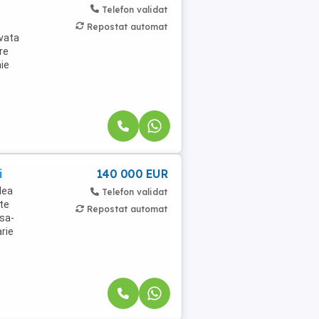
Telefon validat
Repostat automat
avata
re
aie
i
140 000 EUR
lea
Telefon validat
ate
Repostat automat
asa-
rie