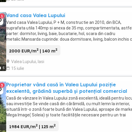
Vand casa Valea Lupului
1
Vand casa Valea Lupului, P + M, constructie an 2010, din BCA,
suprafata utila 140mp si anexa de 35 mp, compartimentata, astfel
parter: dormitor, living, baie, bucatarie, hol, scara din cadru
metalic.Mansarda cuprinde: doua dormitoare, living, balcon inchis 
termopan.Constructia este situata pe strada ...
2
2
2000 EUR/m
| 140 m
Valea Lupului, Iasi
5
15 iulie
Proprietar vând casă în Valea Lupului poziție
3
excelentă, grădină superbă și potențial comercial
Casă de vânzare în Valea Lupului zonă excelentă, ideală pentru locu
sau investiție Se vinde casă din cărămidă, cu mult lemn la interior,
situată într-o zonă foarte bună din Valea Lupului, aproape de marke
Mega Image( Soleia) și toate facilitățile necesare pentru un trai
confortabil. Locuința ...
2
2
1984 EUR/m
| 125 m