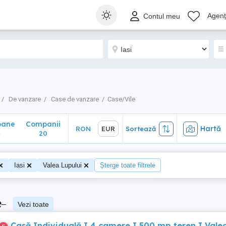
ane
Companii
Hartă
RON
EUR
Sortează
Agenți
Contul meu
20
De vanzare
Case de vanzare
Case/Vile
oane
Companii
Hartă
RON
EUR
Sortează
4
20
Iasi
Valea Lupului
Șterge toate filtrele
e
–
Vezi toate
Casă Individuală I 4 camere I 500 mp teren I Vale