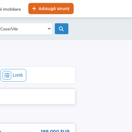
Listă
Adaugă anunț
i imobiliare
Listă
a
199 000 EUR