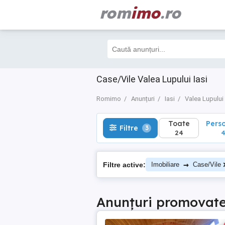
rom
imo
.ro
Toate
Perso
Filtre
3
24
4
Case/Vile Valea Lupului Iasi
Romimo
Anunțuri
Iasi
Valea Lupului
Toate
Pers
Filtre
3
24
→
Filtre active:
Imobiliare
Case/Vile
Anunțuri promovat