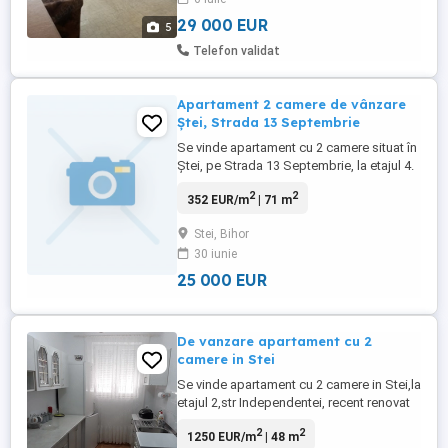
29 000 EUR
5
Telefon validat
Apartament 2 camere de vânzare
Ștei, Strada 13 Septembrie
Se vinde apartament cu 2 camere situat în
Ștei, pe Strada 13 Septembrie, la etajul 4.
Suprafață: 71 mp Etaj: 4 Balcon Cămară
2
2
352 EUR/m
| 71 m
spațiu de depozitare Apartamentul
necesită renovare Preț: 25.000 Euro Pentru
Stei, Bihor
informații suplimentare și vizionare,
30 iunie
contactați: Balog Ștefan Telefon:
25 000 EUR
De vanzare apartament cu 2
camere in Stei
Se vinde apartament cu 2 camere in Stei,la
etajul 2,str Independentei, recent renovat
si complet mobilat si utilat, ideal pentru
2
2
1250 EUR/m
| 48 m
mutare imediata,fara investitii