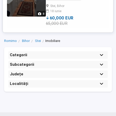
suplimentare. Compartimentare:bucatarie
Stei, Bihor
open-space, doua dormitoare, o
18 iunie
baie,hol,camara,balcon,boxa.
8
Imbunatatiri:usa metalica la intrare,
60,000 EUR
parchet ...
65,000 EUR
Romimo
Bihor
Stei
Imobiliare
Categorii
Subcategorii
Județe
Localități