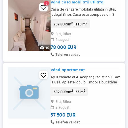
Vând casă mobilată utilata
5
Casa de vanzare mobilată utilata in Ștei,
județul Bihor. Casa este compusa din 3
dormitoare, 1 living openspace cu 1
2
2
709 EUR/m
| 110 m
bucătărie respectiv 1 baie . La subsol se
afla 1 pivniță si o camera tehnica unde se
Stei, Bihor
afla centrală pe lemne . Gazul este
2 august
introdus la poartă. O gradina foarte
frumoasă vă face diminețile ...
78 000 EUR
10
Telefon validat
Vând apartament
Ap 3 camere et 4. Acoperiș izolat nou. Gaz
la ușă. Ap este locuibil .mobila bucătărie
frigider etc. este decomandat. Se află în
2
2
682 EUR/m
| 55 m
careu.
Stei, Bihor
2 august
37 500 EUR
Telefon validat