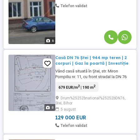
Telefon validat
6
Casă DN 76 Ștei | 944 mp teren | 2
corpuri | Gaz la poartă | Investiție
Vând casă situată în Ștei, str. Miron
Pompiliu nr. 11, cu front stradal la DN 76
(11,5 ml) poziție foarte bună, vizibilitate
2
2
679 EUR/m
| 190 m
excelentă și acces direct la drum principal.
Proprietatea este potrivită atât pentru
Drum%25252bnational%25252bDN76,
locuință, cât și pentru activitate
Stei, Bihor
comercială investiție (cabinet, birou,
8
5 august
servicii, spațiu ...
129 000 EUR
Telefon validat