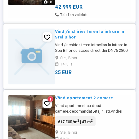
10
termopan . Apartamentul este renovat .
42 999 EUR
Apartamentul ...
Telefon validat
Vind /inchiriez teren la intrare in
Stei Bihor
Vind /inchiriez teren intravilan la intrare in
Stei Bihor cu acces direct din DN76 2800
mp. ideal pt comert sau case de locuit . 25
Stei, Bihor
/ mp negociabil pentru vinzare.
14 iulie
25 EUR
Vând apartament 2 camere
1
Vând apartament cu două
camere,decomandat ,etaj 4 ,str.Andrei
Mureșanu ,in Stei.Menționez ca gazul este
2
2
617 EUR/m
| 47 m
tras până la ușa.Tel.
Stei, Bihor
6 iulie