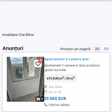
Imobiliare Stei Bihor
Anunțuri
20
50
Anunțuri pe pagină:
Apartament 3 camere Ștei
4
Apartament 3 camere in Ștei,cu balcon
,gazul racordat .
2
2
670 EUR/m
| 50 m
Stei, Bihor
azi 21:42
33 500 EUR
5
Telefon validat