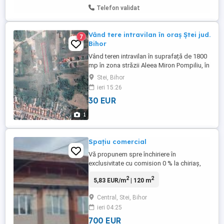
...
Telefon validat
Vând tere intravilan în oraș Ștei jud.
7
Bihor
Vând teren intravilan în suprafață de 1800
mp în zona străzii Aleea Miron Pompiliu, în
orașul Ștei , jud. Bihor.
Stei, Bihor
ieri 15:26
30 EUR
1
Spațiu comercial
Vă propunem spre închiriere în
exclusivitate cu comision 0 % la chiriaș,
spațiu comercial cu o suprafață de 120
2
2
5,83 EUR/m
| 120 m
mp. Locația este dispusă pe două nivele,
spațiul de închiriat se află la etaj 120mp.
Central, Stei, Bihor
Are o poziționare foarte bună, fiind în
ieri 04:25
zona 0 a orașului, aproape de primărie,
poliție, piață, magazine, ...
700 EUR