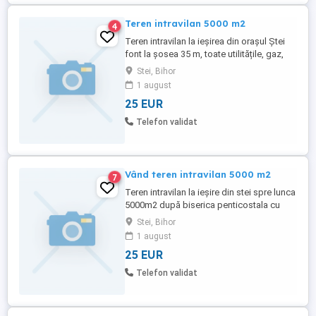
Teren intravilan 5000 m2
4
Teren intravilan la ieșirea din orașul Ștei
font la șosea 35 m, toate utilitățile, gaz,
apa, curent canalizare etc, fără sarcini,
Stei, Bihor
vând sau închiriez se poate folosi pentru
1 august
construcții case, hale industriale, panouri
25 EUR
fotovoltaice etc.
Telefon validat
Vând teren intravilan 5000 m2
7
Teren intravilan la ieșire din stei spre lunca
5000m2 după biserica penticostala cu
toate utilitățile, apa, curent, canal.
Stei, Bihor
1 august
25 EUR
Telefon validat