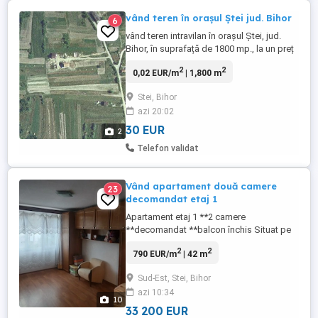
vând teren în orașul Ștei jud. Bihor
6
vând teren intravilan în orașul Ștei, jud.
Bihor, în suprafață de 1800 mp., la un preț
de 30 euro mp., negociabil.
2
2
0,02 EUR/m
| 1,800 m
Stei, Bihor
azi 20:02
30 EUR
2
Telefon validat
Vând apartament două camere
23
decomandat etaj 1
Apartament etaj 1 **2 camere
**decomandat **balcon închis Situat pe
str.Andrei Mureșanu în cl ădirea cu
2
2
790 EUR/m
| 42 m
magazinul ** Unicarm** la o distanță de
300 m de piată centru. ,200 m de market **
Sud-Est, Stei, Bihor
Profi ** și **La doi pași ** Situat pe soare
azi 10:34
! Vedere la șosea. Bloc construit din
10
cărămidă și beton. Înbunătățiri: **Ferestre
33 200 EUR