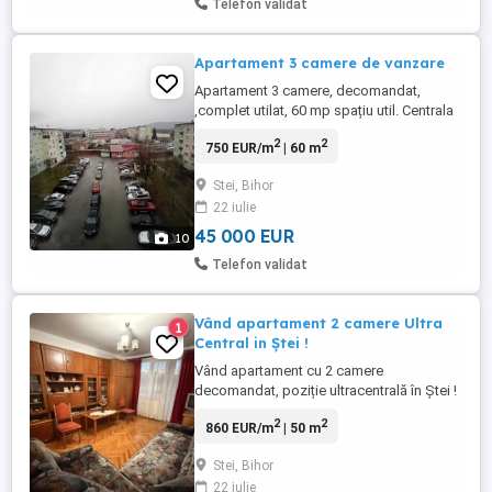
Telefon validat
Apartament 3 camere de vanzare
Apartament 3 camere, decomandat,
,complet utilat, 60 mp spațiu util. Centrala
pe gaz.
2
2
750 EUR/m
| 60 m
Stei, Bihor
22 iulie
45 000 EUR
10
Telefon validat
Vând apartament 2 camere Ultra
1
Central in Ștei !
Vând apartament cu 2 camere
decomandat, poziție ultracentrală în Ştei !
Apartamentul este compus din două
2
2
860 EUR/m
| 50 m
camere, cămară , bucătărie și baie !
Apartamentul dispune de centrală proprie
Stei, Bihor
pe lemne , se poate monta dacă se
22 iulie
dorește centrala pe gaz , geamuri