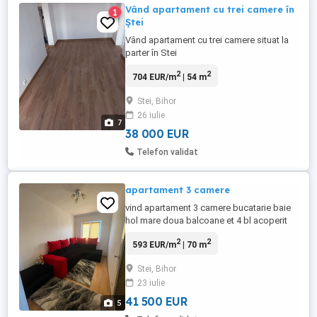
Vând apartament cu trei camere în
1
Ștei
Vând apartament cu trei camere situat la
parter în Stei
2
2
704 EUR/m
| 54 m
Stei, Bihor
26 iulie
7
38 000 EUR
Telefon validat
apartament 3 camere
vind apartament 3 camere bucatarie baie
hol mare doua balcoane et 4 bl acoperit
nou garaj jos mare ! rămâne exact cum
2
2
593 EUR/m
| 70 m
este în poze inclusiv veselă nouă mașina
spălat aer condiționat frigider microunde
Stei, Bihor
boiler nou ,gaz tras la ușă !teracotă etc !
23 iulie
locuibil %%%
41 500 EUR
5