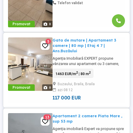
Telefon validat
Promovat
8
Gata de mutare | Apartament 3
5
camere | 80 mp | Etaj 4 7 |
Ans.Buzăului
Agenția Imobiliară EXPERT propune
vânzarea unui apartament cu 3 camere,
confort 1, decomandat, 80 mp, într-unul
2
2
1463 EUR/m
| 80 m
dintre cele mai căutate ansambluri
rezidențiale din Brăila. De ce acest
Buzaului, Braila, Braila
apartament: Renovat integral, mobilat și
Promovat
8
azi 08:12
utilat cu produse de calitate, este pregătit
pentru o mutare imediată. Nu există ...
117 000 EUR
Apartament 2 camere Piata Mare ,
13
sup 53 mp
Agenția imobiliară Expert va propune spre