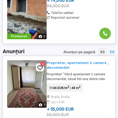
79,000 EUR
88,000 EUR
Telefon validat
Repostat automat
Promovat
5
Anunțuri
20
50
Anunțuri pe pagină:
Proprietar, apartament 2 camere ,
1
decomandat
Proprietar! "Vând apartament 2 camere
decomandat, situat într-una dintre cele
mai bune zone din Brăila.
2
2
1146 EUR/m
| 48 m
Compartimentare excelentă, ideal pentru
renovare după propriul gust. Zonă liniștită,
Braila, Braila
aproape de școli, magazine și mijloace de
azi 14:43
transport. Preț: 55.000 negociabil."
7
55,000 EUR
58,000 EUR