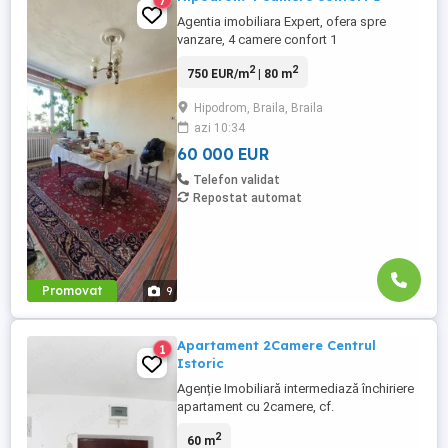
7
Agentia imobiliara Expert, ofera spre
vanzare, 4 camere confort 1
semidecomandat,in zona Hipodrom,
2
2
750 EUR/m
| 80 m
Imobilul este situat la etajul 4 4,fara
probleme la izolatie, Apartamentul are
Hipodrom, Braila, Braila
instalatie de centrala termica ,necesita
azi 10:34
renovare. Acte la zi ,liber .Pret 60 000 euro .
Anunt postat de agentia imobiliara ...
60 000 EUR
Telefon validat
Repostat automat
Promovat
9
Apartament 2Camere Centrul
1
Istoric
Agenție Imobiliară intermediază închiriere
apartament cu 2camere, cf.
1,decomandat, zona centrului istoric,
2
60 m
spațios, foarte bine întreținut, complet