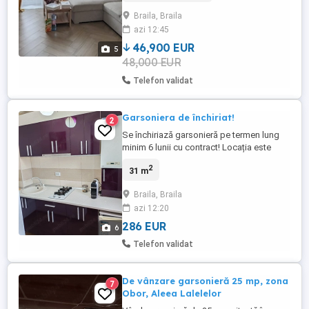
Braila, Braila
azi 12:45
46,900 EUR
5
48,000 EUR
Telefon validat
Garsoniera de închiriat!
2
Se închiriază garsonieră pe termen lung
minim 6 lunii cu contract! Locația este
stradală în hipodrom la rodou în stația de
2
31 m
autobuz! La închirierea locuinței se
percepe o lună + o lună garanție nu se
Braila, Braila
acceptă animalele de companie! , Locația
azi 12:20
dispune de centrală gaz,Ac , plită gaz! Tv
și internetu incluse ...
286 EUR
6
Telefon validat
De vânzare garsonieră 25 mp, zona
7
Obor, Aleea Lalelelor