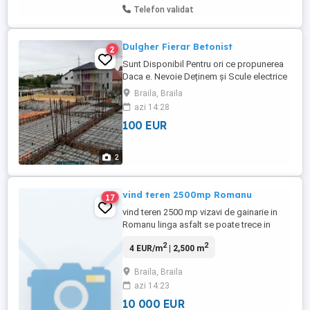
Telefon validat
Dulgher Fierar Betonist
2
Sunt Disponibil Pentru ori ce propunerea
Daca e. Nevoie Deținem și Scule electrice
profesionale pentru a executa ori cu
Braila, Braila
lucrare la Gata și în Particular De A la Z Si
azi 14:28
la Cerere Clientului Direct pe poziție la fata
100 EUR
Dacă e Cazu Constructii Civile si
industriale Confecti Metalice Răspundem
doar la nr ...
2
vind teren 2500mp Romanu
17
vind teren 2500 mp vizavi de gainarie in
Romanu linga asfalt se poate trece in
intravilan pret 10.000 euro.apa potabila pe
2
2
4 EUR/m
| 2,500 m
strada si curent electric., suprafata totala:
2500
Braila, Braila
azi 14:23
10 000 EUR