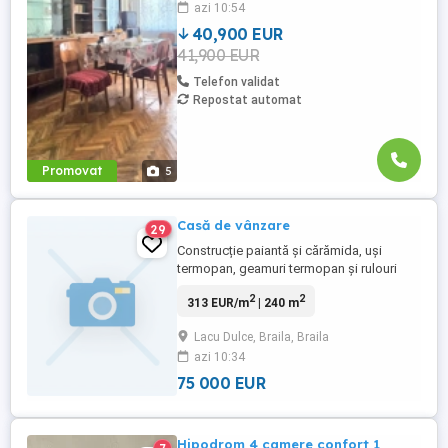
azi 10:54
Pret 43 000 euro ușor negociabil Pentru
detalii va așteptăm la ...
40,900 EUR
41,900 EUR
Telefon validat
Repostat automat
Promovat
5
Casă de vânzare
29
Construcție paiantă și cărămida, uși
termopan, geamuri termopan și rulouri
exterioare aluminiu, acoperă cu tablă,
2
2
313 EUR/m
| 240 m
deschidere la strada 12 metri, suprafață
totală 240 metri pătrați, suprafață
Lacu Dulce, Braila, Braila
construită 100 metri pătrați, pentru mai
azi 10:34
multe detalii sau o vizionare va stau la
dispoziție prin mesaj. Va mulțumesc, ...
75 000 EUR
Hipodrom 4 camere confort 1