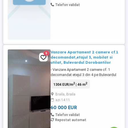
Telefon validat
Vanzare Apartament 2 camere cf.1
9
decomandat,etajul 3, mobilat si
utilat, Bulevardul Dorobantilor
- Vanzare Apartament 2 camere cf. 1
decomandat etejul 3 din 4 pe Bulevardul
Dorobantilor cu suprafata utila de 46.mp.,
2
2
1304 EUR/m
| 46 m
+ balcon de .2.5.,ml. mobilat si utilat asa
cum se vede in poze, centrala termica,
Braila, Braila
tamplarie pvc cu geam termopan la
azi 14:11
ferestre + balconul, faianta, gresie,
parchet, usa metalica la intrare, ...
60 000 EUR
Telefon validat
Repostat automat