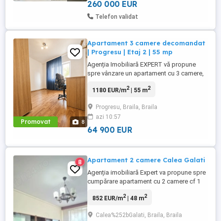
o suprafață ...
260 000 EUR
Telefon validat
Apartament 3 camere decomandat
| Progresu | Etaj 2 | 55 mp
Agenția Imobiliară EXPERT vă propune
spre vânzare un apartament cu 3 camere,
confort I decomandat, situat în zona
2
2
1180 EUR/m
| 55 m
Progresu, într-o zonă liniștită.
Apartamentul este amplasat la etajul 2 din
Progresu, Braila, Braila
4 și are o suprafață de 55 mp. Dotări și
azi 10:57
caracteristici: centrală termică; ferestre cu
Promovat
8
tâmplărie PVC și geam ...
64 900 EUR
Apartament 2 camere Calea Galati
8
Agenția imobiliară Expert va propune spre
cumpărare apartament cu 2 camere cf 1
semidecomandat situat pe Calea Galati
2
2
852 EUR/m
| 48 m
aproape de maternitate Etaj 3 din 4
Centrala termica Termopan ferestre +
Calea%252bGalati, Braila, Braila
balcon închis în termopan Parchet Liber