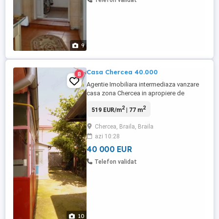
Telefon validat
9
Casa Chercea 40.000
8
Agentie Imobiliara intermediaza vanzare
casa zona Chercea in apropiere de
sosea,mijloace de transport,zona
2
2
519 EUR/m
| 77 m
buna,constructie din paianta tencuita cu
fundatie,f. bine intretinuta,suprafata
Chercea, Braila, Braila
teren=156 mp,suprafata construita=77
azi 10:28
mp,deschidere=8,5 metri,3
camere,incalzire sobe teracota cu
40 000 EUR
gaze,bucatarie interior ...
Telefon validat
10