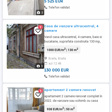
5 525 EUR
Telefon validat
2
Casa de vanzare ultracentral, 4
9
camere
Vand casa ultracentral, 4 camere, baie si
bucatarie, suprafata construita 130 mp,
dependinte 40 mp, beci, teren 325 mp.
2
2
1000 EUR/m
| 130 m
Constructie din caramida acoperita cu
tabla. Utilitati: apa, canalizare, gaze si
Braila, Braila
curent electric.
azi 12:48
5
130 000 EUR
Telefon validat
apartament 2 camere renovat
5
apartament 2 camere renovat complet în
2022. de vanzare sau schimb cu casa
2
2
938 EUR/m
| 50 m