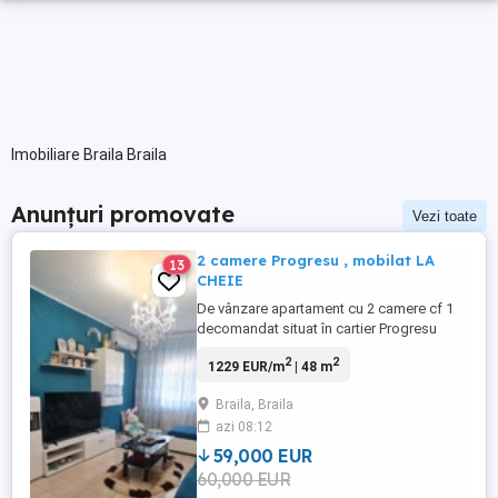
Imobiliare Braila Braila
Anunțuri promovate
Vezi toate
2 camere Progresu , mobilat LA
13
CHEIE
De vânzare apartament cu 2 camere cf 1
decomandat situat în cartier Progresu
aproape de jandarmerie Etaj 3 din 4, bloc
2
2
1229 EUR/m
| 48 m
linistit, poziție bună cu scara curata , Nu
este pe colt Apartamentul se vinde LA
Braila, Braila
CHEIE , mobilat și utilat complet asa cum
azi 08:12
apare în poze Centrala termica, ferestre
din tâmplărie ...
59,000 EUR
60,000 EUR