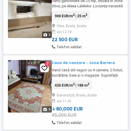
Vând garsonieră de 25 mp, situată în zona
Obor, pe Aleea Lalelelor. Locuința necesită
renovare, dar oferă potențial foarte bun de
2
2
900 EUR/m
| 25 m
recompartimentare și poate fi amenajată
eficient, inclusiv ca spațiu tip 2 camere.
Obor, Braila, Braila
Garsoniera beneficiază de geamuri
azi 12:18
termopan noi și uși noi. Se vinde împreună
3
cu aer condiționat, ...
22 500 EUR
Telefon validat
Casa de vanzare - zona Bariera
7
Vand casă stil vagon cu 4 camere, 2 holuri,
bucătărie, baie și o magazie. Suprafață
teren 270 mp, suprafață constructie 120
2
2
426 EUR/m
| 188 m
mp. Toate utilitățile : centrală pe gaze,
energie electrică, gaze, apă, internet,
Bariera%2b, Braila, Braila
stradă asfaltată. Construcția este un
azi 11:41
amestec de paiantă și caramidă și este
utilizată. Are ...
80,000 EUR
9
85,000 EUR
Telefon validat