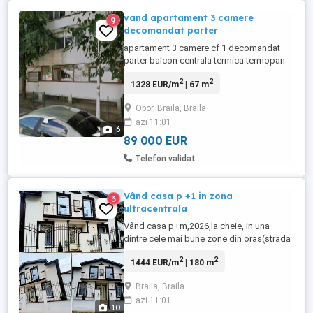
vand apartament 3 camere
9
decomandat parter
apartament 3 camere cf 1 decomandat
parter balcon centrala termica termopan
aer conditionat instalatie electrica sanitara
2
2
1328 EUR/m
| 67 m
refacuta complet izolat exterior polistiren
interior vata minerala rigips gresie parchet
Obor, Braila, Braila
acte la zi in cartier obor
azi 11:01
6
89 000 EUR
Telefon validat
Vând casa p +1 in zona
3
ultracentrala
Vând casa p+m,2026,la cheie, in una
dintre cele mai bune zone din oras(strada
Rahovei colt cu Garii)la 2 min.de centrul
2
2
1444 EUR/m
| 180 m
istoric..Este construita pe un teren de
210mp,cu deschidere dubla,de 31 ml,fiind
Braila, Braila
împrejmuit cu gard de beton si fier forjat,si
azi 11:01
este racordata la toate utilitatile. . Casa are
10