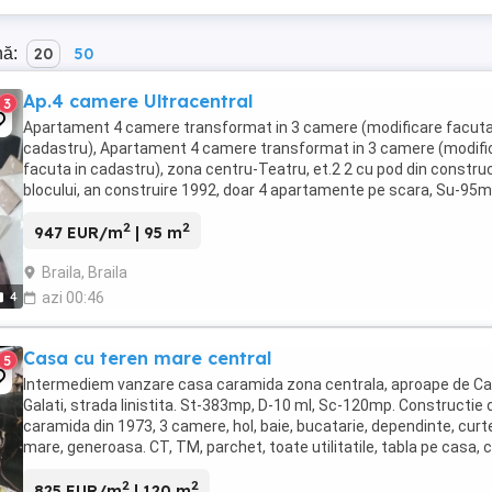
nă:
20
50
Ap.4 camere Ultracentral
3
Apartament 4 camere transformat in 3 camere (modificare facuta
cadastru), Apartament 4 camere transformat in 3 camere (modifi
facuta in cadastru), zona centru-Teatru, et.2 2 cu pod din constru
blocului, an construire 1992, doar 4 apartamente pe scara, Su-95m
St- 105mp, 4 balcoane inchise ...
2
2
947 EUR/m
| 95 m
Braila, Braila
4
azi 00:46
Casa cu teren mare central
5
Intermediem vanzare casa caramida zona centrala, aproape de Ca
Galati, strada linistita. St-383mp, D-10 ml, Sc-120mp. Constructie 
caramida din 1973, 3 camere, hol, baie, bucatarie, dependinte, curt
mare, generoasa. CT, TM, parchet, toate utilitatile, tabla pe casa, 
betonata. Pretabil si ...
2
2
825 EUR/m
| 120 m