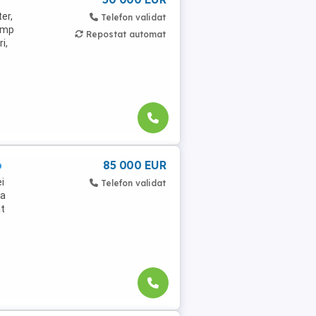
er,
Telefon validat
0mp
Repostat automat
i,
p
85 000 EUR
i
Telefon validat
la
at