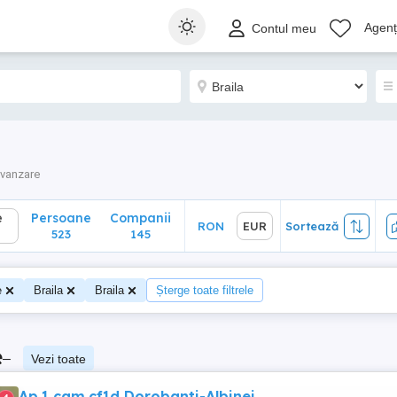
Persoane
Companii
RON
EUR
Sortează
Agenți
Contul meu
523
145
 vanzare
e
Persoane
Companii
RON
EUR
Sortează
523
145
e
Braila
Braila
Șterge toate filtrele
e
–
Vezi toate
Ap.1 cam.cf1d Dorobanti-Albinei