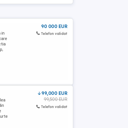
90 000 EUR
 in
Telefon validat
care
ctia
p,
99,000 EUR
99,500 EUR
lea
din
Telefon validat
e
curte