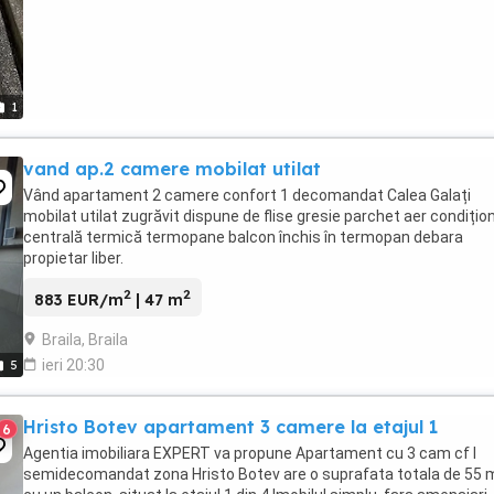
1
vand ap.2 camere mobilat utilat
Vând apartament 2 camere confort 1 decomandat Calea Galați
mobilat utilat zugrăvit dispune de flise gresie parchet aer condițio
centrală termică termopane balcon închis în termopan debara
propietar liber.
2
2
883 EUR/m
| 47 m
Braila, Braila
ieri 20:30
5
Hristo Botev apartament 3 camere la etajul 1
6
Agentia imobiliara EXPERT va propune Apartament cu 3 cam cf I
semidecomandat zona Hristo Botev are o suprafata totala de 55 m