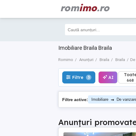
rom
imo
.ro
Toate
Filtre
AI
3
668
Imobiliare Braila Braila
Romimo
Anunțuri
Braila
Braila
De
Toat
Filtre
AI
3
668
→
Filtre active:
Imobiliare
De vanzar
Anunțuri promovat