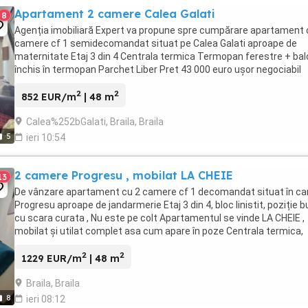
Apartament 2 camere Calea Galati
8
Agenția imobiliară Expert va propune spre cumpărare apartament 
camere cf 1 semidecomandat situat pe Calea Galati aproape de
maternitate Etaj 3 din 4 Centrala termica Termopan ferestre + ba
închis în termopan Parchet Liber Pret 43 000 euro ușor negociabil
Pentru detalii va așteptăm la ...
2
2
852 EUR/m
| 48 m
Calea%252bGalati, Braila, Braila
5
ieri 10:54
2 camere Progresu , mobilat LA CHEIE
13
De vânzare apartament cu 2 camere cf 1 decomandat situat în car
Progresu aproape de jandarmerie Etaj 3 din 4, bloc linistit, poziție 
cu scara curata , Nu este pe colt Apartamentul se vinde LA CHEIE ,
mobilat și utilat complet asa cum apare în poze Centrala termica,
ferestre din tâmplărie ...
2
2
1229 EUR/m
| 48 m
Braila, Braila
8
ieri 08:12