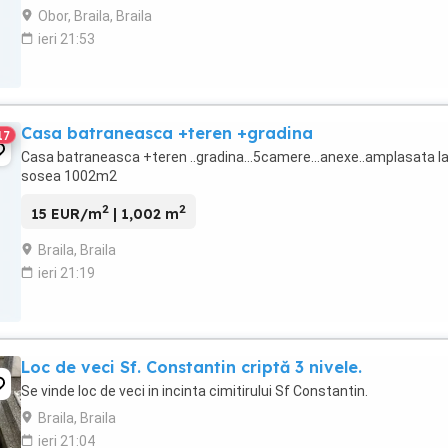
Obor, Braila, Braila
ieri 21:53
Casa batraneasca +teren +gradina
17
Casa batraneasca +teren ..gradina...5camere...anexe..amplasata l
sosea 1002m2
2
2
15 EUR/m
| 1,002 m
Braila, Braila
ieri 21:19
Loc de veci Sf. Constantin criptă 3 nivele.
Se vinde loc de veci in incinta cimitirului Sf Constantin.
Braila, Braila
ieri 21:04