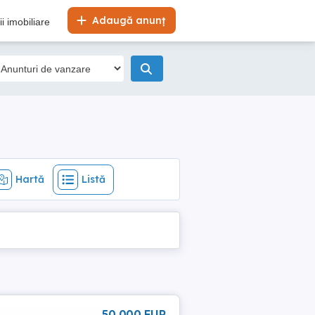
Hartă
Listă
Adaugă anunț
i imobiliare
Hartă
Listă
50 000 EUR