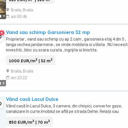
Braila, Braila
9
azi 00:46
Vand sau schimp Garsoniera 32 mp
9
Proprietar , vand sau schimp cu ap 2 cam , garsoniera etaj 4 din 5 ,
langa vechea jandarmerie , se vinde mobilata si utilata . NU necesit
investitii , bloc cu scara curata , ingrijita si linistita .
2
2
1000 EUR/m
| 32 m
Braila, Braila
ieri 23:22
8
Vând casă Lacul Dulce
Vând casă în Lacul Dulce, 3 camere, din chirpici, convertor gaze,
canalizare în curte.Imobilul se află pe strada Deltei. Relații sau
2
2
850 EUR/m
| 70 m