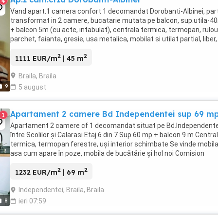
4
Vand apart.1 camera confort 1 decomandat Dorobanti-Albinei, part
transformat in 2 camere, bucatarie mutata pe balcon, sup.utila-4
+ balcon 5m (cu acte, intabulat), centrala termica, termopan, rulour
parchet, faianta, gresie, usa metalica, mobilat si utilat partial, liber,
spatios, bine ingrijit, ...
2
2
1111 EUR/m
| 45 m
Braila, Braila
9
5 august
Apartament 2 camere Bd Independentei sup 69 m
1
Apartament 2 camere cf 1 decomandat situat pe Bd.Independente
între Scolilor și Calarasi Etaj 6 din 7 Sup 60 mp + balcon 9 m Centra
termica, termopan ferestre, uși interior schimbate Se vinde mobil
asa cum apare în poze, mobila de bucătărie și hol noi Comision
cumparator 2% Anunț postat de ...
2
2
1232 EUR/m
| 69 m
Independentei, Braila, Braila
8
ieri 07:59