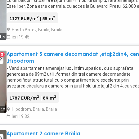
cu un balcon, situat la etajul 1 din 4 Imobilul simplu, fara amenajari.
Este liber. Zona este centrala, cu acces la Bulevard. Pretul 62 000 
neg Anunt postat de agentia ...
2
2
1127 EUR/m
| 55 m
Hristo Botev, Braila, Braila
6
ieri 19:45
Apartament 3 camere decomandat ,etaj:2din4, cen
3
,Hipodrom
- Vand apartament amenajat lux , intim ,spatios , cu o suprafata
generoasa de 89m2 utili ,format din trei camere decomandate
,nemodificat structural ,cu o compartimentare excelenta prin
asezarea circulara a camerelor in jurul holului ,etajul 2 din 4 ,cu ved
pe 3 laturi ale blocului. - Deasemenea ...
2
2
1787 EUR/m
| 89 m
Hipodrom, Braila, Braila
10
ieri 19:32
Apartament 2 camere Brăila