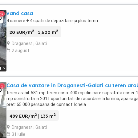
vand casa
23
4 camere + 4 spatii de depozitare și plus teren
2
2
20 EUR/m
| 1,600 m
Draganesti, Galati
2 august
5
Casa de vanzare in Draganesti-Galati cu teren arab
1
teren arabil: 581 mp teren casa: 400 mp din care suprafata casei: 
mp construita in 2011 oportunitati de racordare la lumina, apa si g
pret: 65.000 persoana de contact: Ionela
2
2
489 EUR/m
| 133 m
Draganesti, Galati
31 iulie