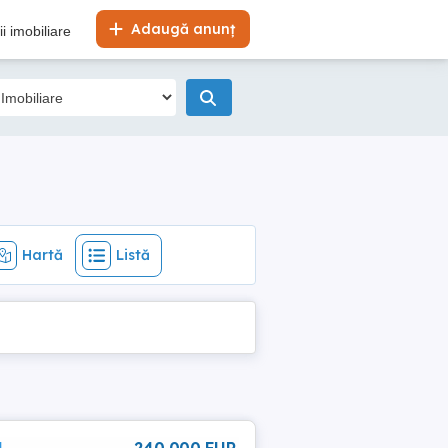
Hartă
Listă
Adaugă anunț
i imobiliare
Hartă
Listă