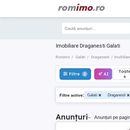
rom
imo
.ro
Toate
Filtre
AI
2
4
Imobiliare Draganesti Galati
Romimo
Galati
Draganesti
Imobiliar
Toat
Filtre
AI
2
4
Filtre active:
Galati
Draganesti
Anunțuri
–
Anunțuri pe pagi