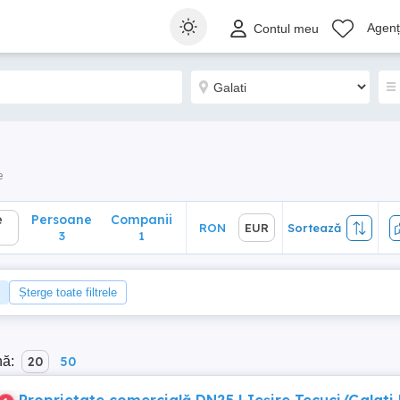
Persoane
Companii
RON
EUR
Sortează
Agenți
Contul meu
3
1
e
e
Persoane
Companii
RON
EUR
Sortează
3
1
Șterge toate filtrele
nă:
20
50