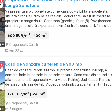
Proprietate comercială DN25 | Ieșire Tecuci/Galati 
1
Lângă Sandtano
Vă prezentăm o proprietate comercială cu vizibilitate excelentă,
situată direct la DN25, la ieșirea din Tecuci spre Galați, în imediata
apropiere a magazinului Sandtano (gresie și faianță). Poziționarea 
drum național oferă expunere maximă și trafic constant, fiind o loc
ideală pentru dezvoltarea ...
2
2
600 EUR/m
| 400 m
Draganesti, Galati
8
ieri 03:26
Casa de vanzare cu teren de 900 mp
6
Casă de vânzare, teren 900 mp, suprafata construita 350 mp, 4
camere, baie, bucatarie, bucatarie de vara. Casa este din boltari si
afla in comuna Draganesti( vis-a-vis de Politie), Jud. Galati. Pentru
detalii sunati la nr de tel. . Accept si schimb cu apartament in Tecu
plus diferenta.Pretul este ...
2
2
171 EUR/m
| 350 m
Draganesti, Galati
8
5 august