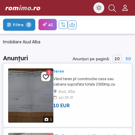
rom
imo
.ro
AI
Filtre
3
Imobiliare Aiud Alba
Anunțuri
20
50
Anunțuri pe pagină:
teren
3
Vând teren pt constructie casa sau
cabana suprafata totala 2500mp,cu
deschidere la drum 14mp,actele sunt in
Aiud, Alba
regulă,terenul se afla la iesire din Aiud 2
azi 20:41
spre Magina
10 EUR
1