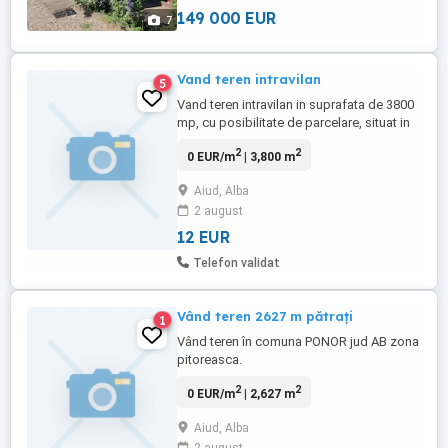
Placa beton, mansardabila, izolata ...
149 000 EUR
7
Vand teren intravilan
5
Vand teren intravilan in suprafata de 3800
mp, cu posibilitate de parcelare, situat in
Aiud, str. Ion Creanga. Pretul este de 12
2
2
0 EUR/m
| 3,800 m
euro mp.
Aiud, Alba
2 august
12 EUR
Telefon validat
Vând teren 2627 m pătrați
1
Vând teren în comuna PONOR jud AB zona
pitoreasca.
2
2
0 EUR/m
| 2,627 m
Aiud, Alba