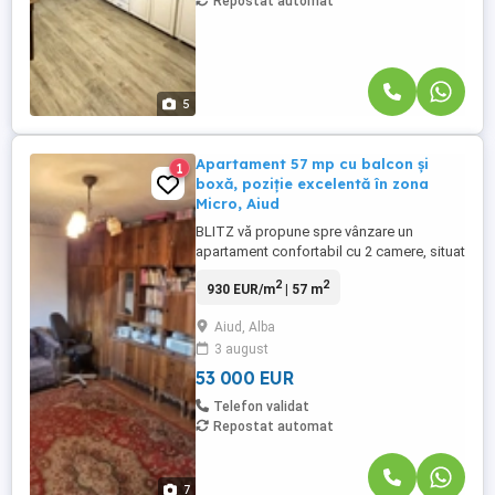
Repostat automat
5
Apartament 57 mp cu balcon și
1
boxă, poziție excelentă în zona
Micro, Aiud
BLITZ vă propune spre vânzare un
apartament confortabil cu 2 camere, situat
în zona Micro din Aiud, o locație apreciată
2
2
930 EUR/m
| 57 m
pentru accesibilitate și apropierea de
punctele de interes ale orașului. Locuința
Aiud, Alba
are o suprafață utilă de 57 mp și este
3 august
compartimentată decomandat, oferind un
spațiu bine organizat ...
53 000 EUR
Telefon validat
Repostat automat
7