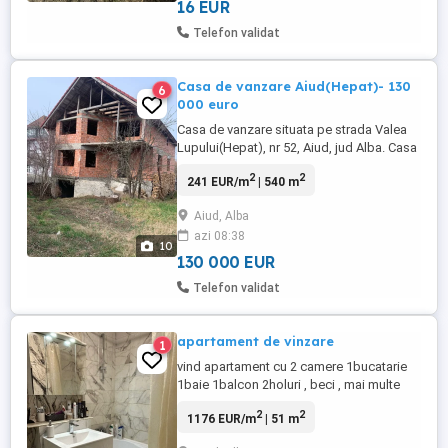
16 EUR
Telefon validat
Casa de vanzare Aiud(Hepat)- 130
6
000 euro
Casa de vanzare situata pe strada Valea
Lupului(Hepat), nr 52, Aiud, jud Alba. Casa
este la rosu, avand suprafata desfasurata
2
2
241 EUR/m
| 540 m
de 324 mp impartiti pe 3 nivele(S+P+M);
suprafata la sol este de 108 mp.
Aiud, Alba
Suprafata totala a terenului(casa+curte)
azi 08:38
este de 540 mp. Diferenta de 240 mp sunt
10
in concesiune. Anul ...
130 000 EUR
Telefon validat
apartament de vinzare
1
vind apartament cu 2 camere 1bucatarie
1baie 1balcon 2holuri , beci , mai multe
detali la nr de telefon
2
2
1176 EUR/m
| 51 m