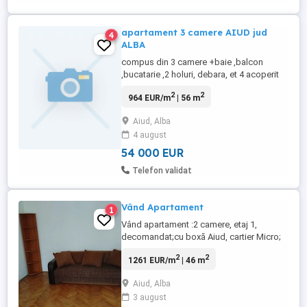
apartament 3 camere AIUD jud
4
ALBA
compus din 3 camere +baie ,balcon
,bucatarie ,2 holuri, debara, et 4 acoperit
cu tigla situat in aiud zona micro 3 st
2
2
964 EUR/m
| 56 m
AXENTE SEVER
Aiud, Alba
4 august
54 000 EUR
Telefon validat
Vând Apartament
1
Vând apartament :2 camere, etaj 1,
decomandat;cu boxă Aiud, cartier Micro;
La etajul 1 (poziție ideală). Imobilul este
2
2
1261 EUR/m
| 46 m
construit integral din cărămidă roșie
(izolație termică și fonică excelentă) și are
Aiud, Alba
orientare completă spre soare, fiind foarte
3 august
luminos și călduros (costuri reduse la