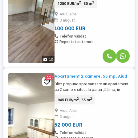
2
2
1250 EUR/m
| 80 m
seminifinisat, situat in zona Micro, cu o
suprafata de 80 mp utili. Apartamentul
Aiud, Alba
este compartimentat astfel, living,
3 august
bucatarie, 2 bai, 2 dormitoare 4 balcoane,
2 pe cate un nivel, garaj de ...
100 000 EUR
Telefon validat
Repostat automat
10
Apartament 2 camere, 55 mp, Aiud
11
Blitz propune spre vanzare un apartament
cu 2 camere situat la parter ,55 mp, in
Aiud, Central. Proprietatea este
2
2
945 EUR/m
| 55 m
decomandata si compartimentata astfel:
dormitor, living, baie si bucatarie.
Aiud, Alba
Apartamentul se vinde in stadiu de
3 august
renovare sau la alegere se poate finaliza
procesul de renovare. Pentru mai multe ...
52 000 EUR
Telefon validat