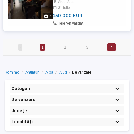
Aiud, Alba
dressing spațios. Terasa exterioara
31 iulie
acoperita de 16 mp Teren suprafață 500
mp, curte pavata Casa este ...
150 000 EUR
9
Telefon validat
›
‹
1
2
3
Romimo
Anunțuri
Alba
Aiud
De vanzare
Categorii
De vanzare
Județe
Localități