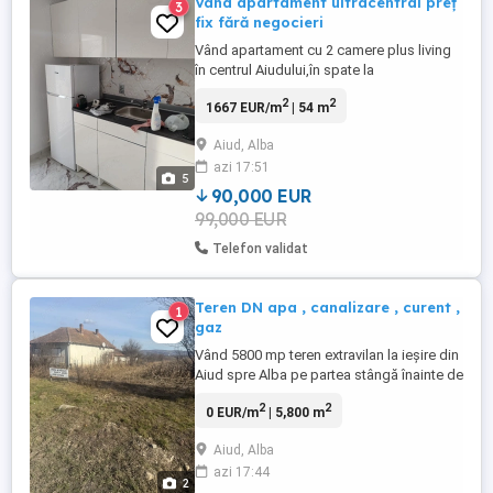
Vând apartament ultracentral preț
3
fix fără negocieri
Vând apartament cu 2 camere plus living
în centrul Aiudului,în spate la
Raiffesen,langa
2
2
1667 EUR/m
| 54 m
Bănci,Primărie,Poliție,Scoli,Zona 0(cea mai
frumoasa și liniștită zona din
Aiud, Alba
Aiud).Apartamentul este la etajul 2 are
azi 17:51
interfon,beci,termopan,balcon izolat și
5
închis cu termopan,este renovat
90,000 EUR
total(instalatii electrice,apa,termice ...
99,000 EUR
Telefon validat
Teren DN apa , canalizare , curent ,
1
gaz
Vând 5800 mp teren extravilan la ieșire din
Aiud spre Alba pe partea stângă înainte de
restaurantul Transilvania, toate utilitățile în
2
2
0 EUR/m
| 5,800 m
fața terenului, mai multe detalii la telefon (
nu se parcelează ).
Aiud, Alba
azi 17:44
2