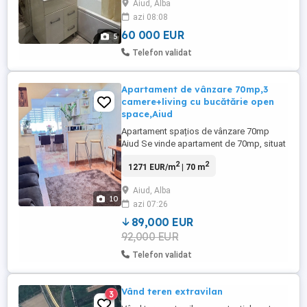
Aiud, Alba
azi 08:08
60 000 EUR
5
Telefon validat
Apartament de vânzare 70mp,3
camere+living cu bucătărie open
space,Aiud
Apartament spațios de vânzare 70mp
Aiud Se vinde apartament de 70mp, situat
în Micro. Apartamentul este spațios, bine
2
2
1271 EUR/m
| 70 m
compartimentat și ideal pentru familie. *
living modern cu bucătărie open-space * 3
Aiud, Alba
camere (dormitoare camere separate) *
10
azi 07:26
baie * hol * cămară *etaj 4 4 * acoperiș
refăcut * bloc ...
89,000 EUR
92,000 EUR
Telefon validat
Vând teren extravilan
3