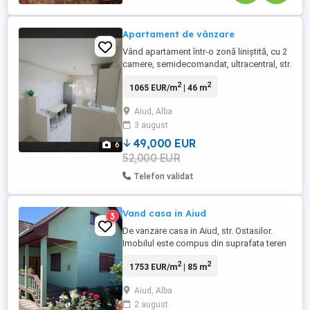
Apartament de vânzare
Vând apartament într-o zonă liniștită, cu 2
camere, semidecomandat, ultracentral, str.
Băilor, 46 mp utili, într-o zonă liniștită, la
2
2
1065 EUR/m
| 46 m
etajul 4 acoperit cu țiglă, bloc izolat
termic, geamuri termopan, ușă metalică la
Aiud, Alba
intrare, balcon, parțial mobilat. Preț: 49.000
3 august
euro negociabil. Tel
49,000 EUR
6
52,000 EUR
Telefon validat
Vand casa in Aiud
3
De vanzare casa in Aiud, str. Ostasilor.
Imobilul este compus din suprafata teren
850 mp(curte, gradina, mica livada), casa
2
2
1753 EUR/m
| 85 m
caramida 85 mp. Constructie solida anii
2000,compusa din bucatarie, living, 2
Aiud, Alba
dormitoare, camara, baie;la
2 august
demisol:bucatarie, camara, pivnita 40 mp.