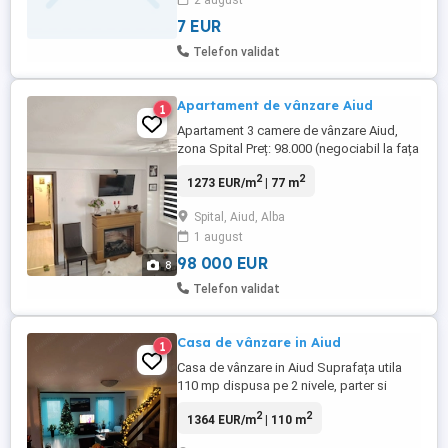
2 august
7 EUR
Telefon validat
Apartament de vânzare Aiud
1
Apartament 3 camere de vânzare Aiud,
zona Spital Preț: 98.000 (negociabil la fața
locului) Tel: Vând apartament spațios și
2
2
1273 EUR/m
| 77 m
complet renovat, situat într-o zonă
excelentă lângă Spitalul Aiud, aproape de
Spital, Aiud, Alba
piață, școli, grădinițe, parc și magazine.
1 august
Detalii apartament - 75 mp utili - 3 camere,
...
98 000 EUR
8
Telefon validat
Casa de vânzare in Aiud
1
Casa de vânzare in Aiud Suprafața utila
110 mp dispusa pe 2 nivele, parter si
mansarda. La parter living cu bucătărie
2
2
1364 EUR/m
| 110 m
open space, baie, camara si o camera de
depozitare. Mansarda 3 dormitoare, baie,