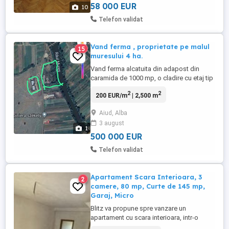
întreținere);Loc ...
58 000 EUR
10
Telefon validat
Vand ferma , proprietate pe malul
15
muresului 4 ha.
Vand ferma alcatuita din adapost din
caramida de 1000 mp, o cladire cu etaj tip
pensiune in rosu de 200 mp nivel, 1000 mp
2
2
200 EUR/m
| 2,500 m
curte betonata, acces la 50 ha pașune de
la primarie, total teren 40000 mp, apa din
Aiud, Alba
rețea si din puțuri proprii, gaz, 380v, acces
3 august
TIR, , Incalzire: Gaz ,
1
aproapedeAutostradaSebeș- ...
500 000 EUR
Telefon validat
Apartament Scara Interioara, 3
2
camere, 80 mp, Curte de 145 mp,
Garaj, Micro
Blitz va propune spre vanzare un
apartament cu scara interioara, intr-o
cladire cuplata cu inca 4 apartamente,