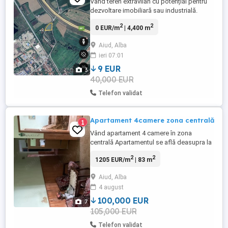
Vând teren extravilan cu potențial pentru
dezvoltare imobiliară sau industrială.
Terenul are o suprafața de 4400 mp și
2
2
0 EUR/m
| 4,400 m
este amplasat la ieșirea din Aiud spre
Gâmbaș. Terenul se află la șosea și are un
Aiud, Alba
front stradal de aproximativ 80 m iar
ieri 07:01
utilitățile (apă, gaz, energie electrică) se
află în imediata ...
9 EUR
3
40,000 EUR
Telefon validat
Apartament 4camere zona centrală
1
Vând apartament 4 camere în zona
centrală Apartamentul se află deasupra la
farmacia Apotheka Apartamentul dispune
2
2
1205 EUR/m
| 83 m
de 4 camere
,bucătărie,baie,cămară,balcon,geamuri
Aiud, Alba
termopan ,centrală ,pod,pivniță și parcare
4 august
100,000 EUR
7
105,000 EUR
Telefon validat