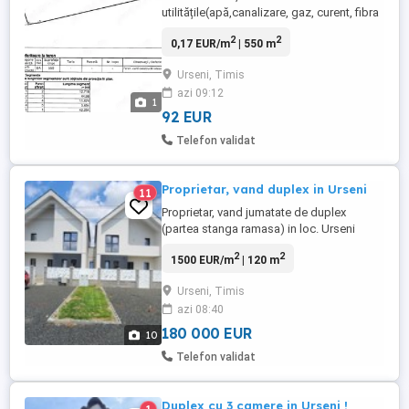
utilitățile(apă,canalizare, gaz, curent, fibra
optica.) sunt trase in fața terenului.
2
2
0,17 EUR/m
| 550 m
Conform urbanismului se pot construi
urmatuarele , S+P, S+P+M , S+P+1,
Urseni, Timis
S+P+1+M , Locuinte cu maxim 2
azi 09:12
apatamente. Prețul solicitat este de
1
95euro mp.
92 EUR
Telefon validat
Proprietar, vand duplex in Urseni
11
Proprietar, vand jumatate de duplex
(partea stanga ramasa) in loc. Urseni
(com. Mosnita Noua), pe strada Cebza 25
2
2
1500 EUR/m
| 120 m
(8 minute de Timisoara - sens giratoriu
Calea Buziasului). Imobilul se prezinta
Urseni, Timis
astfel: Imobil P+E, Sutila=120mp,
azi 08:40
Sdesf=160mp, in urmatoarea configuratie:
Parter hol acces, bucatarie, living, ...
180 000 EUR
10
Telefon validat
Duplex cu 3 camere in Urseni !