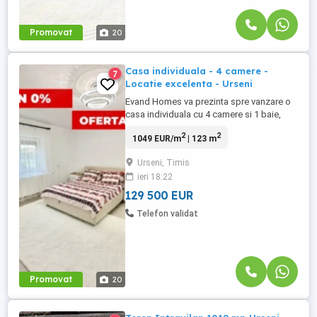
Promovat
20
Casa individuala - 4 camere -
7
Locatie excelenta - Urseni
Evand Homes va prezinta spre vanzare o
casa individuala cu 4 camere si 1 baie,
situata in localitatea Urseni, zona centrala,
2
2
1049 EUR/m
| 123 m
aproape de magazine, parc si scoala.
Proprietatea are o suprafata utila de 123,4
Urseni, Timis
mp si un teren de 630 mp, construita in
ieri 18:22
anul 1940 si 2010, pe structura de
caramida si voiuga. ...
129 500 EUR
Telefon validat
Promovat
20