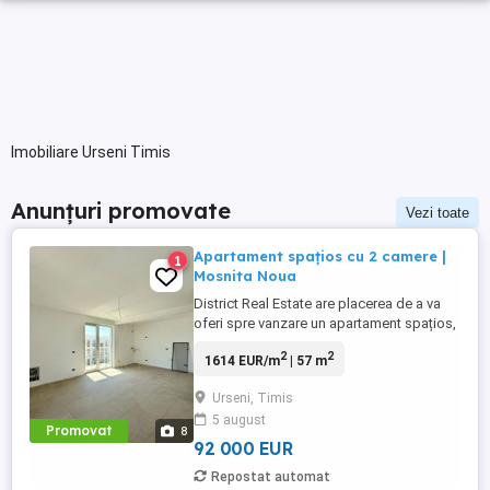
Imobiliare Urseni Timis
Anunțuri promovate
Vezi toate
Apartament spațios cu 2 camere |
1
Mosnita Noua
District Real Estate are placerea de a va
oferi spre vanzare un apartament spațios,
cu 2 camere si 2 locuri de parcare, in
2
2
1614 EUR/m
| 57 m
Mosnita Noua, foarte aproape de Sala de
sport. Apartamentul se desfasoara pe o
Urseni, Timis
suprafata utila de 57mp.
5 august
Compartimentarea apartamentului este
Promovat
8
urmatoarea: - Hol acces, - Living ...
92 000 EUR
Repostat automat