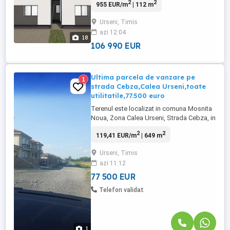
2
2
955 EUR/m
| 112 m
FOXFORT propune spre vanzare casa tip
duplex, cu un regim de inaltime Parter +
Urseni, Timis
Mansarda, situata in Urseni, avand un
azi 12:04
numar de 4 camere, cu o suprafata utila
18
de 112 mp si teren 273 ...
106 990 EUR
Ultima parcela de vanzare pe
1
strada Cebza,Calea Urseni,toate
utilitatile,77.500 euro
Terenul este localizat in comuna Mosnita
Noua, Zona Calea Urseni, Strada Cebza, in
apropiere de Urseni, Timisoara si Centura
2
2
119,41 EUR/m
| 649 m
de Sud Utilități : curent ,apă ,
gaz,canalizare,strazi pietruite la 200 m de
Urseni, Timis
asfalt. Terenul are autorizatie de
azi 11:12
constructie pt clădire de tip
duplex,despartit prin camera tehnica.
77 500 EUR
Suprafata ...
Telefon validat
1