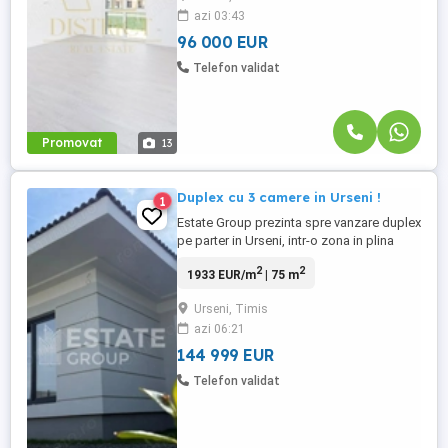
azi 03:43
pentru noul proprietar. Apartamentul este
luminos ...
96 000 EUR
Telefon validat
Promovat
13
Duplex cu 3 camere in Urseni !
1
Estate Group prezinta spre vanzare duplex
pe parter in Urseni, intr-o zona in plina
dezvoltare ! Suprafata utila de 75 mp,
2
2
1933 EUR/m
| 75 m
suprafata teren 310 mp, compartimentat
astfel: Parter: * antreu spatios * living *
Urseni, Timis
bucatarie inchisa * 2 dormitoare * 2 bai
azi 06:21
Posibilitate de personalizare interioara.
Exteriorul ...
144 999 EUR
Telefon validat