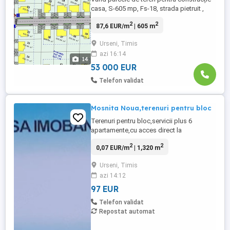
casa, S-605 mp, Fs-18, strada pietruit ,
gaz , curent , in fata parcelei, canalizare în
2
2
87,6 EUR/m
| 605 m
lucru ,situat in localitatea Urseni către
Moșnița Nouă Preț: 53000 euro
Urseni, Timis
azi 16:14
14
53 000 EUR
Telefon validat
Mosnita Noua,terenuri pentru bloc
Terenuri pentru bloc,servicii plus 6
apartamente,cu acces direct la
asfalt,Calea Urseni. Toate utilitatile.
2
2
0,07 EUR/m
| 1,320 m
Distanta pana la centura este 1,4 hm.
Distanta pana la intrarea in Timisoara-
Urseni, Timis
2km.
azi 14:12
Utilitati:gaz,apa,canalizare,curent+iluminat
stradal,fibra optica,asfalt(2027) POT 40%
97 EUR
Doua parcele,1320 mp si ...
Telefon validat
Repostat automat