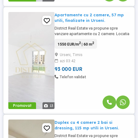
Apartamente cu 2 camere, 57 mp
utili, finalizate in Urseni.
District Real Estate va propune spre
vanzare apartamente cu 2 camere. Locatia
imobilului se potriveste perfect celor ce isi
2
2
1550 EUR/m
| 60 m
doresc sa se detaseze de agitatia
orasului. In bloc sunt disponibile variante
Urseni, Timis
la parter cu gradina de 45 mp, la etajul 1 si
azi 03:42
2. Preturile sunt urmatoarele: Parter cu
gradina - 96.000€ Etajul ...
93 000 EUR
Telefon validat
Promovat
13
Duplex cu 4 camere 2 bai si
dressing, 115 mp utili in Urseni.
District Real Estate va propune spre