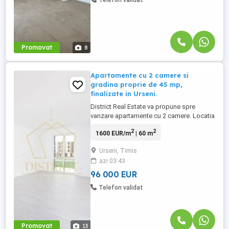
Telefon validat
Promovat
8
Apartamente cu 2 camere si
gradina proprie de 45 mp,
finalizate in Urseni.
District Real Estate va propune spre
vanzare apartamente cu 2 camere. Locatia
imobilului se potriveste perfect celor ce isi
2
2
1600 EUR/m
| 60 m
doresc sa se detaseze de agitatia
orasului. Imobilul este complet finalizat si
Urseni, Timis
finisat cu atentie la fiecare detaliu, pregatit
azi 03:43
pentru noul proprietar. Apartamentul este
luminos ...
96 000 EUR
Telefon validat
Promovat
13