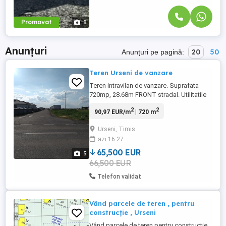
Promovat
8
Anunțuri
20
50
Anunțuri pe pagină:
Teren Urseni de vanzare
Teren intravilan de vanzare. Suprafata
720mp, 28.68m FRONT stradal. Utilitatile
(Gaz,Apa,Canalizare)sunt trase pe strada
2
2
90,97 EUR/m
| 720 m
care este asfaltata si iluminata. Zona de
case.Localitatea Urseni, Str. Mistretului.
Urseni, Timis
Direct de la proprietar.Pret 65500Euro. Se
azi 16:27
poate construi casa individuala regim
Parter.Telefon ...
65,500 EUR
5
66,500 EUR
Telefon validat
Vând parcele de teren , pentru
construcție , Urseni
Vând parcele de teren pentru construcție