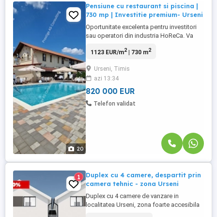
Pensiune cu restaurant si piscina |
730 mp | Investitie premium- Urseni
Oportunitate excelenta pentru investitori
sau operatori din industria HoReCa. Va
prezentam in reprezentare exclusiva o
2
2
1123 EUR/m
| 730 m
proprietate complexa, complet
functionala, situata in Urseni, la doar
Urseni, Timis
cateva minute de Timisoara. Comision 0%
azi 13:34
pentru cumparator! Cu o suprafata utila de
aproximativ 730 mp, amplasata ...
820 000 EUR
Telefon validat
20
Duplex cu 4 camere, despartit prin
1
camera tehnic - zona Urseni
Duplex cu 4 camere de vanzare in
localitatea Urseni, zona foarte accesibila
si spre sat si spre iesire la centura direct.