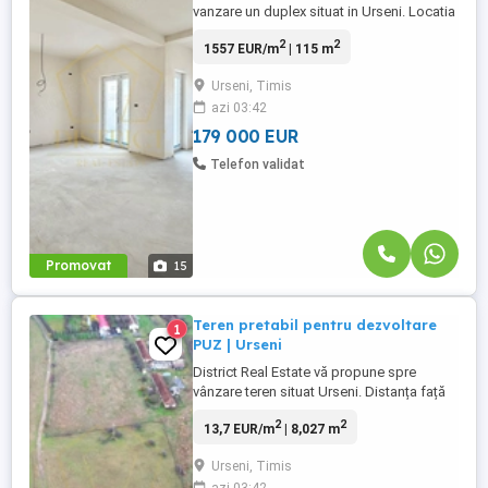
vanzare un duplex situat in Urseni. Locatia
imobilului se potriveste perfect celor ce isi
2
2
1557 EUR/m
| 115 m
doresc sa se detaseze de agitatia
orasului, acces facil la mijloace de
Urseni, Timis
transport în comun, distanta pana in statie
azi 03:42
este de aproximativ 1-2 minute. Imobilul
dispune de 115 mp ...
179 000 EUR
Telefon validat
Promovat
15
Teren pretabil pentru dezvoltare
1
PUZ | Urseni
District Real Estate vă propune spre
vânzare teren situat Urseni. Distanța față
de oraș și accesul rapid catre oras si
2
2
13,7 EUR/m
| 8,027 m
centura Timisoarei fac aceasta parcela
investiția ideală pentru dezvoltarea unui
Urseni, Timis
PUZ. Utilități: Transformator de curent