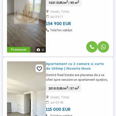
2
2
1631 EUR/m
| 95 m
în zona Urseni, o locație în plină
dezvoltare, apreciată pentru liniște și
Urseni, Timis
accesibilitate. Locuința dispune de o
azi 04:11
suprafață utilă de 95 mp și este
amplasată pe un teren generos de 300
154 900 EUR
mp, ...
Telefon validat
Promovat
11
Apartament cu 2 camere si curte
de 100mp | Mosnita Noua
District Real Estate are placerea de a va
oferi spre vanzare un apartament spațios,
cu 2 camere si 2 locuri de parcare, in
2
2
2018 EUR/m
| 57 m
Mosnita Noua, foarte aproape de Sala de
sport. Apartamentul se desfasoara pe o
Urseni, Timis
suprafata utila de 57mp.
azi 03:45
Compartimentarea apartamentului este
urmatoarea: - Hol acces, - Living ...
115 000 EUR