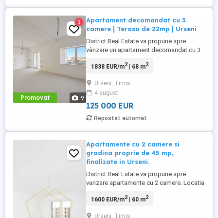
Apartament decomandat cu 3
1
camere | Terasa de 22mp | Urseni
District Real Estate va propune spre
vânzare un apartament decomandat cu 3
camere situat în Urseni, langa Centura, pe
2
2
1838 EUR/m
| 68 m
o strada asfaltata unde se regăsesc toate
utilitatiile. Apartamentul se desfasoara pe
Urseni, Timis
o suprafata utila de 68mp și dispune de
4 august
un balcon de 22mp, fiind situat la etajul 1
Promovat
9
al unui bloc ...
125 000 EUR
Repostat automat
Apartamente cu 2 camere si
gradina proprie de 45 mp,
finalizate in Urseni.
District Real Estate va propune spre
vanzare apartamente cu 2 camere. Locatia
imobilului se potriveste perfect celor ce isi
2
2
1600 EUR/m
| 60 m
doresc sa se detaseze de agitatia
orasului. Imobilul este complet finalizat si
Urseni, Timis
finisat cu atentie la fiecare detaliu, pregatit