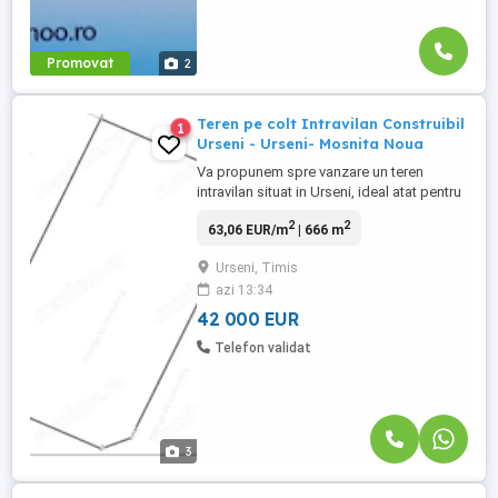
Promovat
2
Teren pe colt Intravilan Construibil
1
Urseni - Urseni- Mosnita Noua
Va propunem spre vanzare un teren
intravilan situat in Urseni, ideal atat pentru
investitie, cat si pentru dezvoltarea unei
2
2
63,06 EUR/m
| 666 m
locuinte individuale, intr-o zona linistita de
case, aflata in continua dezvoltare. *Se
Urseni, Timis
poate achizitiona si parcela de langa
azi 13:34
acest teren. Terenul beneficiaza de acces
direct din ...
42 000 EUR
Telefon validat
3