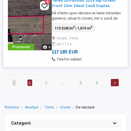
Teren Intravilan 1019 mp Urseni
4
Front 20m Ideal Casă Duplex
Vă oferim spre vânzare un teren intravilan
generos, situat în Urseni, într-o zonă de
case noi, liniștită și cu acces facil. Este
2
2
115 EUR/m
| 1,019 m
locația perfectă pentru cei care își doresc
o casă cu curte mare sau pentru
Urseni, Timis
dezvoltarea unui proiect tip duplex.
ieri 17:14
Suprafață: 1019 mp -ideal pentru grădină,
Promovat
6
piscină . Front ...
117 185 EUR
Telefon validat
›
‹
1
2
…
8
9
Romimo
Anunțuri
Timis
Urseni
De vanzare
Categorii