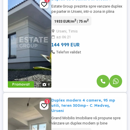
1
Estate Group prezinta spre vanzare duplex
pe parter in Urseni, intr-o zona in plina
dezvoltare ! Suprafata utila de 75 mp,
2
2
1933 EUR/m
| 75 m
suprafata teren 310 mp, compartimentat
astfel: Parter: * antreu spatios * living *
Urseni, Timis
bucatarie inchisa * 2 dormitoare * 2 bai
azi 06:21
Posibilitate de personalizare interioara.
Exteriorul ...
144 999 EUR
Telefon validat
Promovat
8
Duplex modern 4 camere, 95 mp
1
utili, teren 300mp– C. Medveș,
Urseni
Grand Mobilis Imobiliare vă propune spre
vânzare un duplex modern și bine
compartimentat, situat pe Calea Medveș,