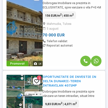
Dobrogea Imobiliare va prezinta in
ECLUSIVITATE, spre vanzare o vila P+E+M
la ROSU, in Mahmudia. Suprafata teren
2
2
156 EUR/m
| 450 m
1250 mp, deschidere stradala 30 ml.
Aproximativ 500 metri distanta de Dunare.
Mahmudia, Tulcea
Amprenta la sol: 14x14 PARTER: 2 camere,
5 august
bucatarie, camara , baie , garaj ETAJ: 5
camere ,baie, terasa . MANSARDA: ...
70 000 EUR
Telefon validat
Repostat automat
Promovat
14
OPORTUNITATE DE INVESTIE IN
1
DELTA DUNARII-TEREN
INTRAVILAN 4071MP
Dobrogea Imobiliare va prezinta spre
vânzare un teren intravilan, situat între
Mahmudia și Murighiol, într-o zonă cu un
2
2
9,83 EUR/m
| 4,071 m
potențial turistic deosebit. Proprietatea