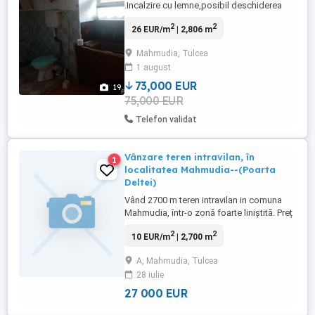
.Incalzire cu lemne,posibil deschiderea
activității ,Suprafata Construita 222 Mp.si
2
2
26 EUR/m
| 2,806 m
arabil 999 Mp. Wc in casă și în curte.Se
poate închiria si vara la turisti in cealalta
Mahmudia, Tulcea
parte a casei, pretul de 75.000 Negociabil.
1 august
TEl: Casa este in comuna
Mahmudia/Județul Tulcea ...
73,000 EUR
19
75,000 EUR
Telefon validat
Vânzare teren intravilan, în
1
localitatea Mahmudia--(Poarta
Deltei)
Vând 2700 m teren intravilan in comuna
Mahmudia, într-o zonă foarte liniștită. Preț
10 euro metrul, ușor negociabil. Terenul
2
2
10 EUR/m
| 2,700 m
este pretabil la orice, fiind foarte aproape
de rețeaua electrică și cea de apă. Pentru
A, Mahmudia, Tulcea
detalii mai amănunțite, sunați la ltianu
28 iulie
Gheorghe
27 000 EUR