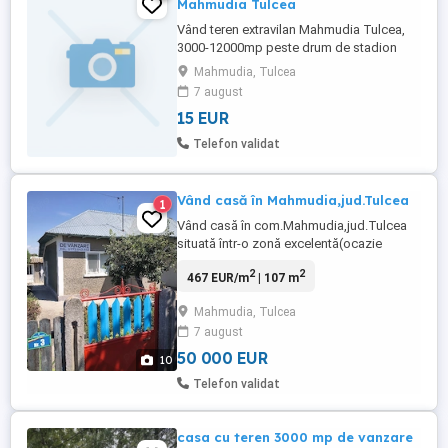
Mahmudia Tulcea
Vând teren extravilan Mahmudia Tulcea,
3000-12000mp peste drum de stadion
Mahmudia, Tulcea
7 august
15 EUR
Telefon validat
Vând casă în Mahmudia,jud.Tulcea
1
Vând casă în com.Mahmudia,jud.Tulcea
situată într-o zonă excelentă(ocazie
unică),compusă din 5 camere(amprentă
2
2
467 EUR/m
| 107 m
casă 81 mp+2 anexe de15 și 11 mp) cu
beci din beton de aprox.3 2 1,80 m. Total
Mahmudia, Tulcea
suprafață 410 mp.Se află poziționată
7 august
lângă primărie și școală și este aproape
de Dunăre! Este construită din ...
50 000 EUR
10
Telefon validat
casa cu teren 3000 mp de vanzare