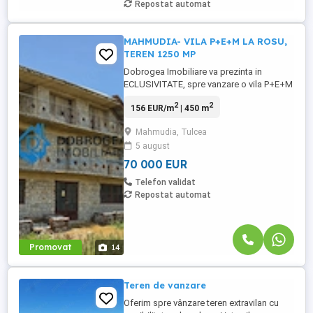
Repostat automat
MAHMUDIA- VILA P+E+M LA ROSU,
TEREN 1250 MP
Dobrogea Imobiliare va prezinta in
ECLUSIVITATE, spre vanzare o vila P+E+M
la ROSU, in Mahmudia. Suprafata teren
2
2
156 EUR/m
| 450 m
1250 mp, deschidere stradala 30 ml.
Aproximativ 500 metri distanta de Dunare.
Mahmudia, Tulcea
Amprenta la sol: 14x14 PARTER: 2 camere,
5 august
bucatarie, camara , baie , garaj ETAJ: 5
camere ,baie, terasa . MANSARDA: ...
70 000 EUR
Telefon validat
Repostat automat
Promovat
14
Teren de vanzare
Oferim spre vânzare teren extravilan cu