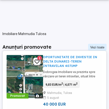
Imobiliare Mahmudia Tulcea
Anunțuri promovate
Vezi toate
OPORTUNITATE DE INVESTIE IN
1
DELTA DUNARII-TEREN
INTRAVILAN 4071MP
Dobrogea Imobiliare va prezinta spre
vânzare un teren intravilan, situat între
Mahmudia și Murighiol, într-o zonă cu un
2
2
9,83 EUR/m
| 4,071 m
potențial turistic deosebit. Proprietatea
beneficiază de acces direct la un canal cu
Mahmudia, Tulcea
ieșire în Dunăre, fiind ideală pentru
Promovat
2
5 august
dezvoltarea unei afaceri în domeniul
turismului. Avantaje: Teren ...
40 000 EUR