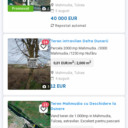
beneficiază de acces direct la un canal cu
Mahmudia, Tulcea
ieșire în Dunăre, fiind ideală pentru
Promovat
2
5 august
dezvoltarea unei afaceri în domeniul
turismului. Avantaje: Teren ...
40 000 EUR
Repostat automat
Teren intravilan Delta Dunarii
24
Parcela 2000 mp Mahmudia. /3000
Mahmudia./1250 mp Nufăru
2
2
0,01 EUR/m
| 2,000 m
Mahmudia, Tulcea
4 august
12 EUR
3
Teren Mahmudia cu Deschidere la
25
Dunare
Vand teren de 1.000mp in Mahmudia,
Tulcea, extravilan. Excelent pentru pescarii
care doresc sa ajunga cu barca la teren si