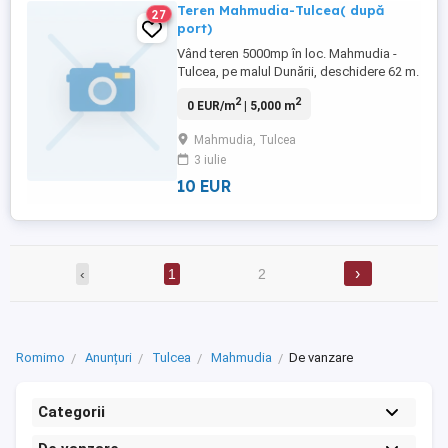
Teren Mahmudia-Tulcea( după
27
port)
Vând teren 5000mp în loc. Mahmudia -
Tulcea, pe malul Dunării, deschidere 62 m.
Preț 15 Euro/mp, negociabil. Telefon
2
2
0 EUR/m
| 5,000 m
Mahmudia, Tulcea
3 iulie
10 EUR
›
‹
1
2
Romimo
Anunțuri
Tulcea
Mahmudia
De vanzare
Categorii