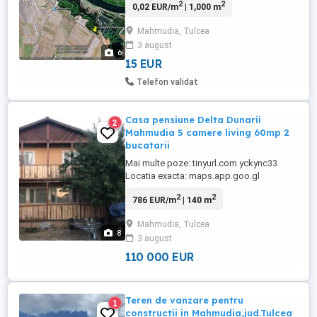
2
2
0,02 EUR/m
| 1,000 m
in Delta, pentru a pune o rulota sau
camping. Deschidere 11m la canal. 2 loturi
Mahmudia, Tulcea
de cate 500mp - se vand doar impreuna -
3 august
pentru ca pe unul se poate pune rulota
6
sau cortul, si ...
15 EUR
Telefon validat
Casa pensiune Delta Dunarii
2
Mahmudia 5 camere living 60mp 2
bucatarii
Mai multe poze: tinyurl.com yckync33
Locatia exacta: maps.app.goo.gl
sciyRghMKGWqPGj67?
2
2
786 EUR/m
| 140 m
g_st=com.google.maps.preview.copy Se
pune la vanzare un imobil P+1 in Delta
Mahmudia, Tulcea
Dunarii, construit in anul 2016. Este situat
8
3 august
pe str.Eternitatii, nr.7, in localitatea
Mahmudia, judetul Tulcea; aprox. 32 km
110 000 EUR
de la Mun.Tulcea. 100 ...
Teren de vanzare pentru
1
constructii in Mahmudia,jud.Tulcea