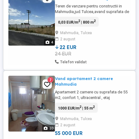
Teren de vanzare pentru constructii in
Mahmudia,jud.Tulcea,avand suprafata de
800 mp. Acesta se afla intr-un cartier de
2
2
0,03 EUR/m
| 800 m
case si prezinta toate utilitatile
necesare(curent,apa si canalizare).
Mahmudia, Tulcea
Deschiderea la strada este de 20 mp.
2 august
Pretul este de 22 Euro mp. Pentru mai
4
multe detalii sunati la .
22 EUR
24 EUR
Telefon validat
Vand apartament 2 camere
7
Mahmudia
Apartament 2 camere cu suprafata de 55
m2, confort 1, ultracentral , etaj
1,intim,spatios, inconjurat de verdeata in
2
2
1000 EUR/m
| 55 m
proximitatea imediata a falezei superioare
a Dunarii. Apartamentul este dotat cu
Mahmudia, Tulcea
centrala,+ calorifere din aluminiu, aer
2 august
conditionat,usa metalica securizata,
10
,geamuri termopan, usile ...
55 000 EUR