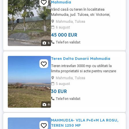
Mahmudia
Vând casă cu teren în localitatea
Mahmudia, jud. Tulcea, str. Victoriei,
formată din 2 corpuri, 5 camere, suprafață
Mahmudia, Tulcea
construită 108 m.p., suprafață totală de
6 august
3000 m.p., utilități - apă curentă, energie
45 000 EUR
electrica, canalizare, încălzire mixtă cu
sobe din teracotă pe lemne și boiler cu ...
Telefon validat
6
Teren Delta Dunarii Mahmudia
Teren intravilan 3000 mp cu utilitati la
limita proprietatii si acte pentru vanzare
Mahmudia, Tulcea
5 august
30 EUR
Telefon validat
9
MAHMUDIA- VILA P+E+M LA ROSU,
TEREN 1250 MP