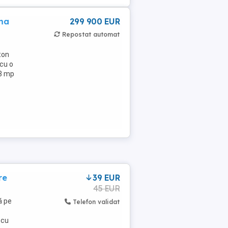
rma
299 900 EUR
Repostat automat
ton
cu o
48 mp
re
39 EUR
45 EUR
ă pe
Telefon validat
 cu