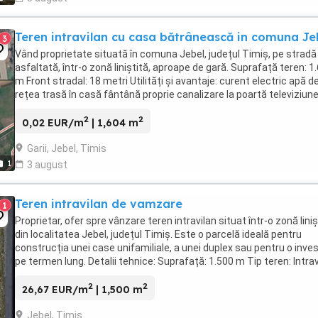
Teren intravilan cu casa bătrânească in comuna Je
3
Vând proprietate situată în comuna Jebel, județul Timiș, pe stradă
asfaltată, într-o zonă liniștită, aproape de gară. Suprafață teren: 1
m Front stradal: 18 metri Utilități și avantaje: curent electric apă de
rețea trasă în casă fântână proprie canalizare la poartă televiziune
internet disponibile beci ...
2
2
0,02 EUR/m
| 1,604 m
Garii, Jebel, Timis
1
3 august
Teren intravilan de vamzare
1
Proprietar, ofer spre vânzare teren intravilan situat într-o zonă liniș
din localitatea Jebel, județul Timiș. Este o parcelă ideală pentru
construcția unei case unifamiliale, a unei duplex sau pentru o inves
pe termen lung. Detalii tehnice: Suprafață: 1.500 m Tip teren: Intrav
Formă: ...
2
2
26,67 EUR/m
| 1,500 m
Jebel, Timis