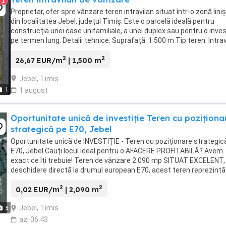
1
Proprietar, ofer spre vânzare teren intravilan situat într-o zonă liniș
din localitatea Jebel, județul Timiș. Este o parcelă ideală pentru
construcția unei case unifamiliale, a unei duplex sau pentru o inves
pe termen lung. Detalii tehnice: Suprafață: 1.500 m Tip teren: Intrav
Formă: ...
2
2
26,67 EUR/m
| 1,500 m
Jebel, Timis
1
1 august
Oportunitate unică de investiție Teren cu poziționa
strategică pe E70, Jebel
Oportunitate unică de INVESTIȚIE - Teren cu poziționare strategic
E70, Jebel Cauți locul ideal pentru o AFACERE PROFITABILĂ? Avem
exact ce îți trebuie! Teren de vânzare 2.090 mp SITUAT EXCELENT,
deschidere directă la drumul european E70, acest teren reprezintă
alegere inteligentă pentru ...
2
2
0,02 EUR/m
| 2,090 m
Jebel, Timis
3
azi 06:43