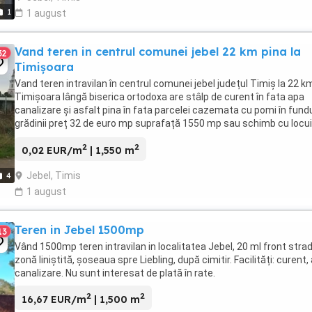
1
1 august
Vand teren in centrul comunei jebel 22 km pina la
32
Timișoara
Vand teren intravilan în centrul comunei jebel județul Timiș la 22 k
Timișoara lângă biserica ortodoxa are stâlp de curent în fata apa
canalizare și asfalt pina în fata parcelei cazemata cu pomi în fund
grădinii preț 32 de euro mp suprafață 1550 mp sau schimb cu locu
im Timișoara plus diferența ...
2
2
0,02 EUR/m
| 1,550 m
Jebel, Timis
4
1 august
Teren in Jebel 1500mp
13
Vând 1500mp teren intravilan in localitatea Jebel, 20 ml front strad
zonă liniștită, șoseaua spre Liebling, după cimitir. Facilități: curent,
canalizare. Nu sunt interesat de plată în rate.
2
2
16,67 EUR/m
| 1,500 m