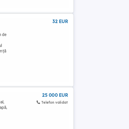
32 EUR
m de
ul
ință
25 000 EUR
al,
Telefon validat
 apă,