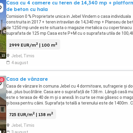
Casa cu 4 camere cu teren de 14,340 mp + platfo
de beton cu hala
Comision 0 % Proprietate unica in Jebel Vindem o casa individuala
construita in 2017 + teren intravilan de 14,340 mp + Planseu de be
de 1250 mp unde este situata o magazie metalica cu copertinacu 
suprafata de 125 mp Casa este P+M cu o suprafata utila de 100,
La parter: Birou: 22,5 ...
2
2
2999 EUR/m
| 100 m
Jebel, Timis
13
4 august
Casa de vânzare
30
Casa de vânzare în comuna Jebel cu 4 dormitoare, sufragerie și d
bai , plus bucătărie. Casa are o suprafață de 138 m . Lângă casă m
este o terasa de 40 de m și o anexă. In curte se mai găsesc o mag
și boxa pentru câini. Suprafața totală a terenului este de 1400m . 
se vinde utilita și ...
2
2
725 EUR/m
| 138 m
Jebel, Timis
7
3 august