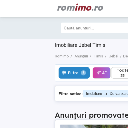
rom
imo
.ro
Toate
Filtre
AI
3
33
Imobiliare Jebel Timis
Romimo
Anunțuri
Timis
Jebel
De
Toat
Filtre
AI
3
33
→
Filtre active:
Imobiliare
De vanzar
Anunțuri promovat