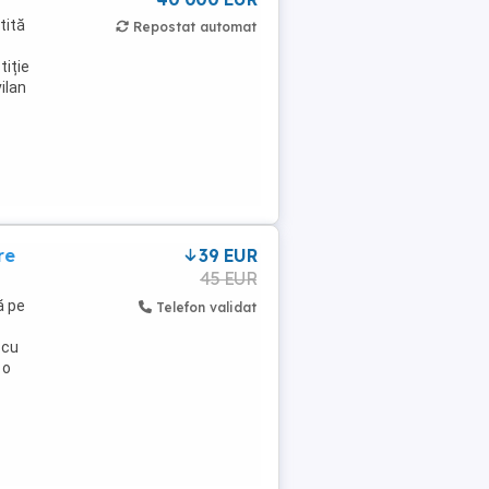
tită
Repostat automat
tiție
ilan
re
39 EUR
45 EUR
ă pe
Telefon validat
 cu
 o