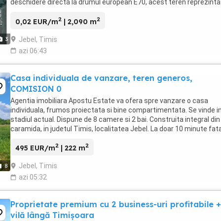
deschidere directă la drumul european E70, acest teren reprezintă
alegere inteligentă pentru ...
2
2
0,02 EUR/m
| 2,090 m
Jebel, Timis
3
azi 06:43
Casa individuala de vanzare, teren generos,
COMISION 0
Agentia imobiliara Apostu Estate va ofera spre vanzare o casa
individuala, frumos proiectata si bine compartimentata. Se vinde i
stadiul actual. Dispune de 8 camere si 2 bai. Construita integral din
caramida, in judetul Timis, localitatea Jebel. La doar 10 minute fat
localitate Sag si 25 minute ...
2
2
495 EUR/m
| 222 m
Jebel, Timis
8
azi 05:32
Proprietate premium cu 2 business-uri profitabile +
vilă lângă Timișoara