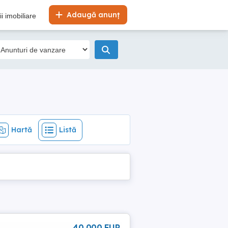
Hartă
Listă
Adaugă anunț
i imobiliare
Hartă
Listă
40 000 EUR