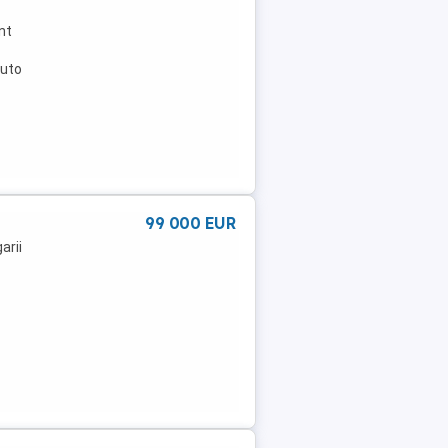
nt
auto
99 000 EUR
arii