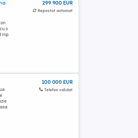
rma
299 900 EUR
Repostat automat
ton
cu o
48 mp
100 000 EUR
oua
Telefon validat
ai
azie
Casa