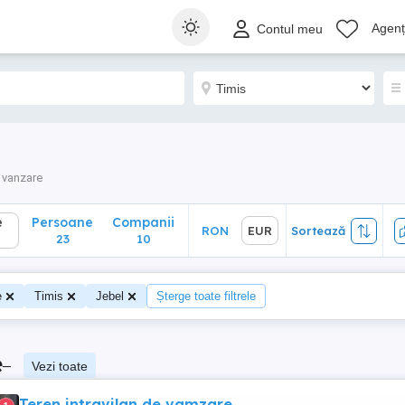
Persoane
Companii
RON
EUR
Sortează
Agenți
Contul meu
23
10
 vanzare
e
Persoane
Companii
RON
EUR
Sortează
23
10
e
Timis
Jebel
Șterge toate filtrele
e
–
Vezi toate
Teren intravilan de vamzare