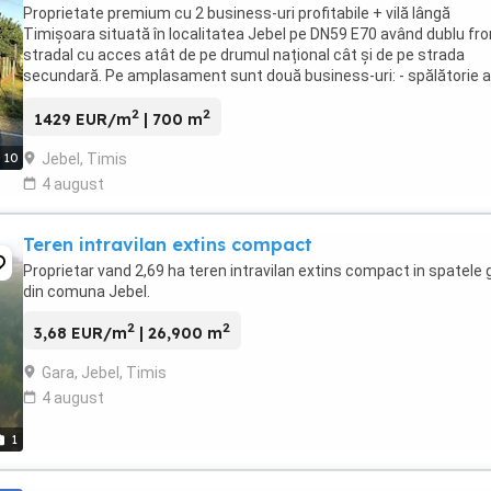
Proprietate premium cu 2 business-uri profitabile + vilă lângă
Timișoara situată în localitatea Jebel pe DN59 E70 având dublu fro
stradal cu acces atât de pe drumul național cât și de pe strada
secundară. Pe amplasament sunt două business-uri: - spălătorie 
self-service - centru de colectare deșeuri ...
2
2
1429 EUR/m
| 700 m
Jebel, Timis
10
4 august
Teren intravilan extins compact
Proprietar vand 2,69 ha teren intravilan extins compact in spatele g
din comuna Jebel.
2
2
3,68 EUR/m
| 26,900 m
Gara, Jebel, Timis
4 august
1