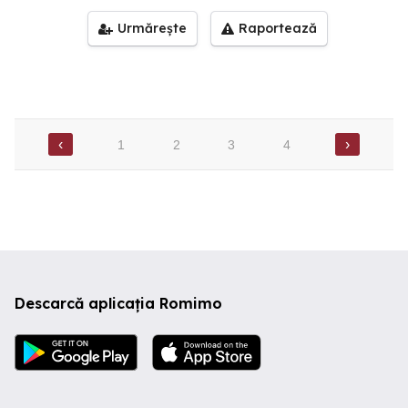
Urmărește
Raportează
‹
›
1
2
3
4
Descarcă aplicația Romimo